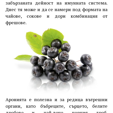
забързаната дейност на имунната система.
Днес тя може и да се намери под формата на
чайове, сокове и дори комбинация от
фрешове.
Аронията е полезна и за редица вътрешни
органи, като бъбреците, сърцето, белите
дробове и, най-вече, черния дроб.