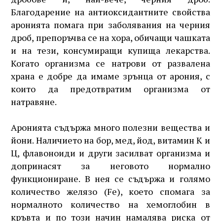
Благодарение на антиоксидантните свойства
аронията помага при заболявания на черния
дроб, препоръчва се на хора, обичащи чашката
и на тези, консумиращи купища лекарства.
Когато организма се натрови от развалена
храна е добре да имаме зрънца от арония, с
които да предотвратим организма от
натравяне.
Аронията съдържа много полезни вещества и
йони. Наличието на бор, мед, йод, витамин К и
Ц, флавоноиди и други засилват организма и
допринасят за неговото нормално
функциониране. В нея се съдържа и голямо
количество желязо (Fe), което спомага за
нормалното количество на хемоглобин в
кръвта и по този начин намалява риска от