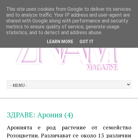
This site uses cookies from Google to deliver its services
and to analyze traffic. Your IP address and user-agent are
shared with Google along with performance and security
metrics to ensure quality of service, generate usage
statistics, and to detect and address abuse.
LEARN MORE
GOT IT
ЗДРАВЕ: Арония (4)
Аронията е род растение от семейство
Розоцветни. Различават се около 15 различни