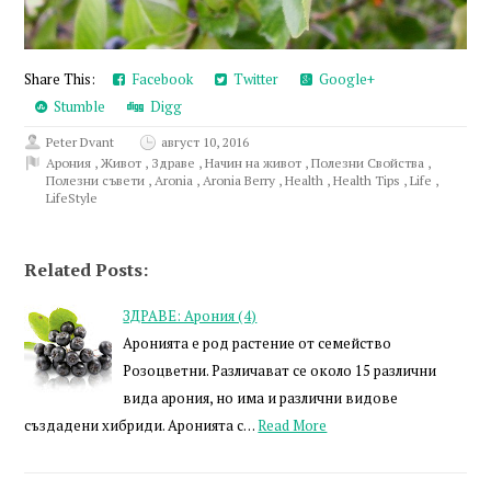
Share This:
Facebook
Twitter
Google+
Stumble
Digg
Peter Dvant
август 10, 2016
Арония
,
Живот
,
Здраве
,
Начин на живот
,
Полезни Свойства
,
Полезни съвети
,
Aronia
,
Aronia Berry
,
Health
,
Health Tips
,
Life
,
LifeStyle
Related Posts:
ЗДРАВЕ: Арония (4)
Аронията е род растение от семейство
Розоцветни. Различават се около 15 различни
вида арония, но има и различни видове
създадени хибриди. Аронията с…
Read More