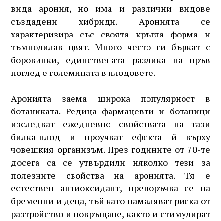
вида арония, но има и различни видове
създадени хибриди. Аронията се
характеризира със своята кръгла форма и
тъмнолилав цвят. Много често ги бъркат с
боровинки, единствената разлика на пръв
поглед е големината в плодовете.
Аронията заема широка популярност в
ботаниката. Редица фармацевти и ботаници
изследват ежедневно свойствата на тази
билка-плод и проучват ефекта й върху
човешкия организъм. През годините от 70-те
досега са се утвърдили няколко тези за
полезните свойства на аронията. Тя е
естествен антиоксидант, препоръчва се на
бременни и деца, тъй като намаляват риска от
разтройство и повръщане, както и стимулират