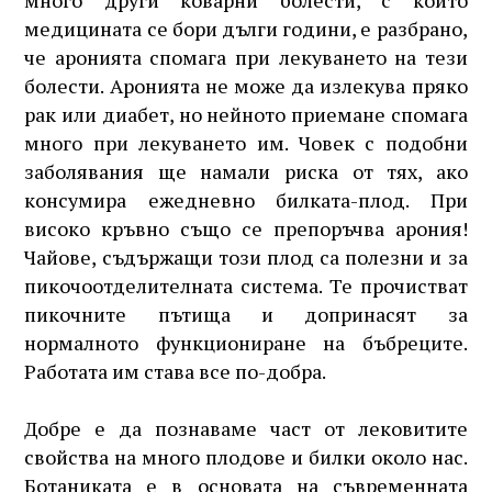
много други коварни болести, с които
медицината се бори дълги години, е разбрано,
че аронията спомага при лекуването на тези
болести. Аронията не може да излекува пряко
рак или диабет, но нейното приемане спомага
много при лекуването им. Човек с подобни
заболявания ще намали риска от тях, ако
консумира ежедневно билката-плод. При
високо кръвно също се препоръчва арония!
Чайове, съдържащи този плод са полезни и за
пикочоотделителната система. Те прочистват
пикочните пътища и допринасят за
нормалното функциониране на бъбреците.
Работата им става все по-добра.
Добре е да познаваме част от лековитите
свойства на много плодове и билки около нас.
Ботаниката е в основата на съвременната