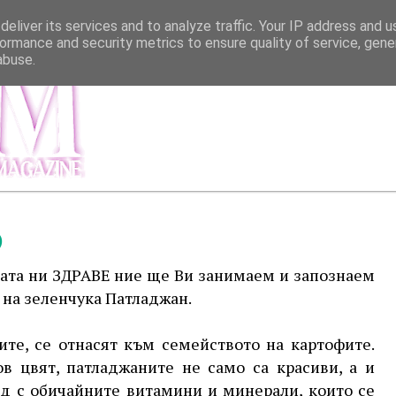
eliver its services and to analyze traffic. Your IP address and 
ormance and security metrics to ensure quality of service, gen
abuse.
МЕНЮ
ИНФОР
)
ката ни ЗДРАВЕ ние ще Ви занимаем и запознаем
 на зеленчука Патладжан.
ите, се отнасят към семейството на картофите.
в цвят, патладжаните не само са красиви, а и
ед с обичайните витамини и минерали, които се