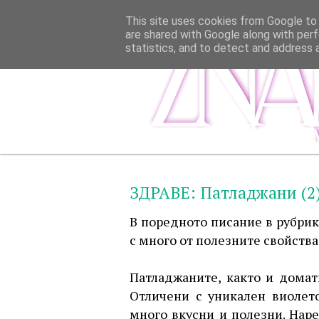
This site uses cookies from Google to d
are shared with Google along with perf
statistics, and to detect and address 
ЗДРАВЕ: Патладжани (2
В поредното писание в рубри
с много от полезните свойства
Патладжаните, както и домат
Отличени с уникален виолето
много вкусни и полезни. Нар