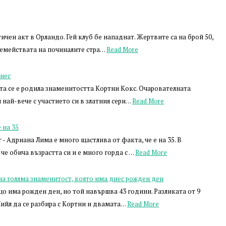
чен акт в Орландо. Гей клуб бе нападнат. Жертвите са на брой 50,
семействата на починалите стра…
Read More
нес
та се е родила знаменитостта Кортни Кокс. Очарователната
 най-вече с участието си в златния сери…
Read More
 на 35
- Адриана Лима е много щастлива от факта, че е на 35. В
че обича възрастта си и е много горда с …
Read More
а голяма знаменитост, която има днес рожден ден
о има рожден ден, но той навършва 43 години. Разликата от 9
ийл да се разбира с Кортни и двамата…
Read More