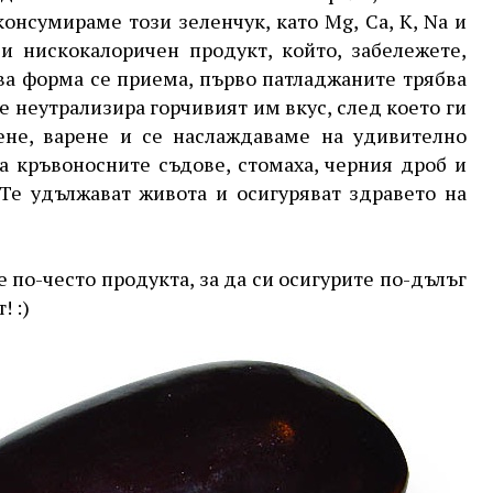
консумираме този зеленчук, като Mg, Ca, K, Na и
и нискокалоричен продукт, който, забележете,
ва форма се приема, първо патладжаните трябва
се неутрализира горчивият им вкус, след което ги
ене, варене и се наслаждаваме на удивително
за кръвоносните съдове, стомаха, черния дроб и
 Те удължават живота и осигуряват здравето на
 по-често продукта, за да си осигурите по-дълъг
! :)