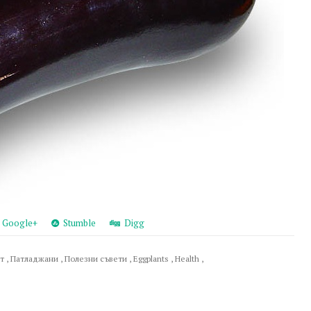
Google+
Stumble
Digg
от
,
Патладжани
,
Полезни съвети
,
Eggplants
,
Health
,