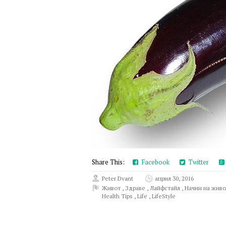
Share This:
Facebook
Twitter
Peter Dvant
април 30, 2016
Живот
,
Здраве
,
Лайфстайл
,
Начин на жив
Health Tips
,
Life
,
LifeStyle