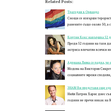
Related Posts:
Трагедия в Орландо
Снощи се извърши терористи
ранените също около 50, а 
Кортни Кокс навършва 52 д
Преди 52 години на тази да
актриса впечатли всички ни
Адриана Лима се радва, че е
Модела на Виктория Сикрет 
социалните мрежи сподели, 
ЗНАМ Ви представя още едн
Нийл Патрик Харис днес същ
години не пречи никак на Н