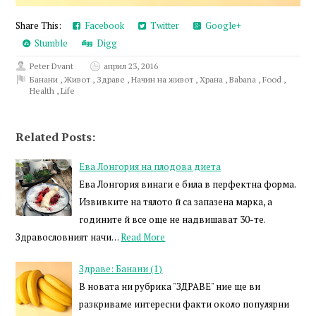
Share This:
Facebook
Twitter
Google+
Stumble
Digg
Peter Dvant
април 23, 2016
Банани
,
Живот
,
Здраве
,
Начин на живот
,
Храна
,
Babana
,
Food
,
Health
,
Life
Related Posts:
Ева Лонгория на плодова диета
Ева Лонгория винаги е била в перфектна форма.
Извивките на тялото й са запазена марка, а
годините й все още не надвишават 30-те.
Здравословният начи…
Read More
Здраве: Банани (1)
В новата ни рубрика "ЗДРАВЕ" ние ще ви
разкриваме интересни факти около популярни