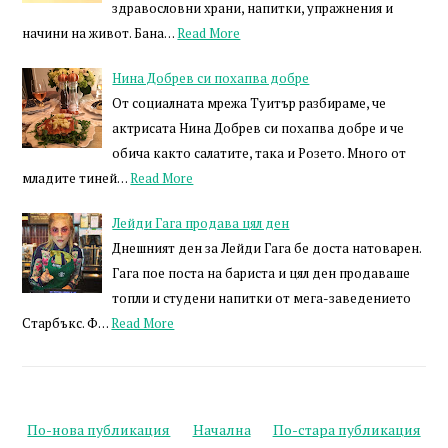
здравословни храни, напитки, упражнения и
начини на живот. Бана…
Read More
Нина Добрев си похапва добре
От социалната мрежа Туитър разбираме, че
актрисата Нина Добрев си похапва добре и че
обича както салатите, така и Розето. Много от
младите тиней…
Read More
Лейди Гага продава цял ден
Днешният ден за Лейди Гага бе доста натоварен.
Гага пое поста на бариста и цял ден продаваше
топли и студени напитки от мега-заведението
Старбъкс. Ф…
Read More
По-нова публикация
Начална
По-стара публикация