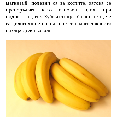
магнезий, полезни са за костите, затова се
препоръчват като основен плод при
подрастващите. Хубавото при бананите е, че
са целогодишен плод и не се налага чакането
на определен сезон.