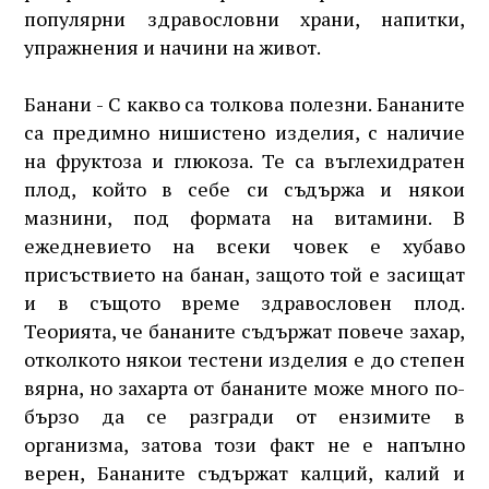
популярни здравословни храни, напитки,
упражнения и начини на живот.
Банани - С какво са толкова полезни. Бананите
са предимно нишистено изделия, с наличие
на фруктоза и глюкоза. Те са въглехидратен
плод, който в себе си съдържа и някои
мазнини, под формата на витамини. В
ежедневието на всеки човек е хубаво
присъствието на банан, защото той е засищат
и в същото време здравословен плод.
Теорията, че бананите съдържат повече захар,
отколкото някои тестени изделия е до степен
вярна, но захарта от бананите може много по-
бързо да се разгради от ензимите в
организма, затова този факт не е напълно
верен, Бананите съдържат калций, калий и