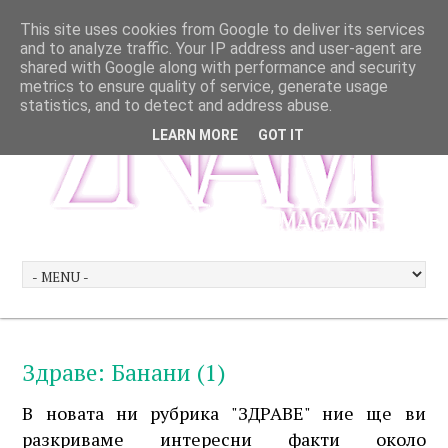
This site uses cookies from Google to deliver its services
and to analyze traffic. Your IP address and user-agent are
shared with Google along with performance and security
metrics to ensure quality of service, generate usage
statistics, and to detect and address abuse.
LEARN MORE
GOT IT
Здраве: Банани (1)
В новата ни рубрика "ЗДРАВЕ" ние ще ви
разкриваме интересни факти около