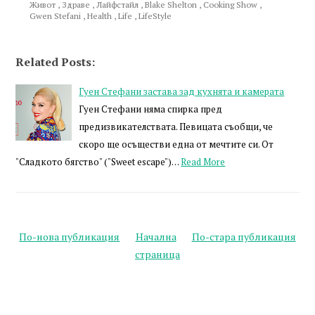
Живот
,
Здраве
,
Лайфстайл
,
Blake Shelton
,
Cooking Show
,
Gwen Stefani
,
Health
,
Life
,
LifeStyle
Related Posts:
Гуен Стефани застава зад кухнята и камерата
Гуен Стефани няма спирка пред
предизвикателствата. Певицата съобщи, че
скоро ще осъществи една от мечтите си. От
"Сладкото бягство" ("Sweet escape")…
Read More
По-нова публикация
Начална
По-стара публикация
страница