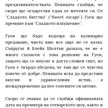
предизвикателствата. Певицата съобщи, че
скоро ще осъществи една от мечтите си. От
"Сладкото бягство" ("Sweet escape") Гуен ще
премине към "Сладкото изкушение".
Гуен ще бъде водеща на кулинарно
предаване, чието име все още не се казва.
Съпругът й Блейк Шелтън разказа, че не е
много съгласен с това решение на Гуен,
защото ще се впусне в доста сложен свят, но
Гуен е твърдо убедена, че там ще се чувства
повече от добре. Певицата иска да представя
вкусни и здравословни ястия, а
междувременно да пее големите си хитове.
Скоро се очаква да се съобщи официалната
дата на премиера на готварското шоу, както и