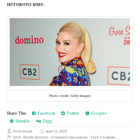
неговото име.
Photo credit: Getty Images
Share This:
Facebook
Twitter
Google+
Stumble
Digg
Peter Dvant
май 12, 2018
2018
,
Блейк Шелтън
,
Готварско предаване
,
Гуен Стефани
,