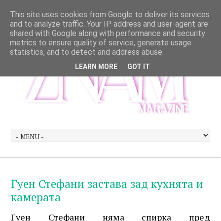
This site uses cookies from Google to deliver its services
and to analyze traffic. Your IP address and user-agent are
shared with Google along with performance and security
metrics to ensure quality of service, generate usage
statistics, and to detect and address abuse.
LEARN MORE
GOT IT
Гуен Стефани застава зад кухнята и
камерата
Гуен Стефани няма спирка пред