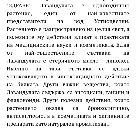
"ЗДРАВЕ". Лавандулата е едногодишно
растение, един от най-известните
представители на род Устноцветни.
Растението е разпространено из целия свят, а
полезните му действия влизат в практиката
на медицинските науки и козметиката. Една
от най-съществените съставки на
Лавандулата е етеричното масло - линолол.
Именно на тази съставка се дължи
успокояващото и инсектицидното действие
на билката. Други важни вещества, които
Лавандулата съдържа, са антоциани, танини и
флавоноиди. Други полезни действия, които
растението оказва са бронхолитично,
антисептично, а в козметиката и хигиенните
препарати като натурален ароматизант.