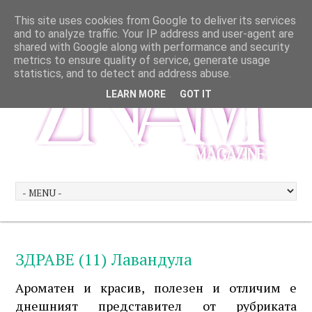
This site uses cookies from Google to deliver its services
and to analyze traffic. Your IP address and user-agent are
shared with Google along with performance and security
metrics to ensure quality of service, generate usage
statistics, and to detect and address abuse.
LEARN MORE
GOT IT
ЗДРАВЕ (11) Лавандула
Ароматен и красив, полезен и отличим е
днешният представител от рубриката