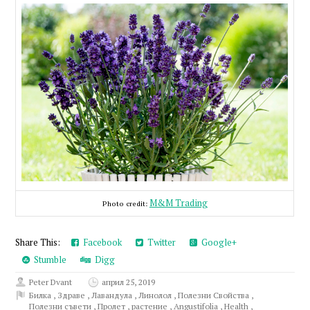
M&M Trading
Photo credit:
Share This:
Facebook
Twitter
Google+
Stumble
Digg
Peter Dvant
април 25, 2019
Билка
,
Здраве
,
Лавандула
,
Линолол
,
Полезни Свойства
,
Полезни съвети
,
Пролет
,
растение
,
Angustifolia
,
Health
,