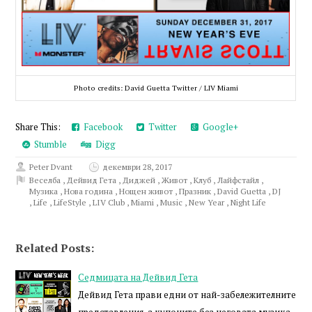
Photo credits: David Guetta Twitter / LIV Miami
Share This:
Facebook
Twitter
Google+
Stumble
Digg
Peter Dvant
декември 28, 2017
Веселба
,
Дейвид Гета
,
Диджей
,
Живот
,
Клуб
,
Лайфстайл
,
Музика
,
Нова година
,
Нощен живот
,
Празник
,
David Guetta
,
DJ
,
Life
,
LifeStyle
,
LIV Club
,
Miami
,
Music
,
New Year
,
Night Life
Related Posts:
Седмицата на Дейвид Гета
Дейвид Гета прави едни от най-забележителните