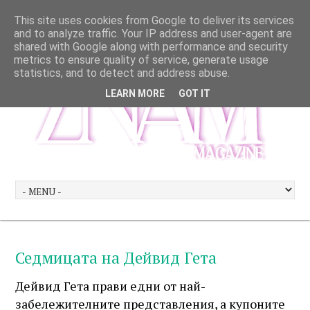
This site uses cookies from Google to deliver its services
and to analyze traffic. Your IP address and user-agent are
shared with Google along with performance and security
metrics to ensure quality of service, generate usage
statistics, and to detect and address abuse.
LEARN MORE
GOT IT
Седмицата на Дейвид Гета
Дейвид Гета прави едни от най-
забележителните представления, а купоните