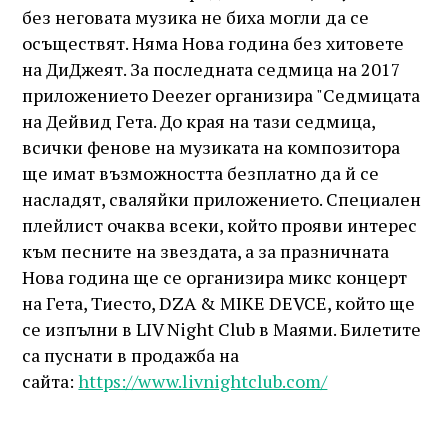
без неговата музика не биха могли да се
осъществят. Няма Нова година без хитовете
на ДиДжеят. За последната седмица на 2017
приложението Deezer организира "Седмицата
на Дейвид Гета. До края на тази седмица,
всички фенов
е
на музиката на композитора
ще имат възможността безплатно да й се
насладят, сваляйки приложението. Специален
плейлист очаква всеки, който прояви интерес
към песните на звездата, а за празничната
Нова година ще се организира микс концерт
на Гета, Тиесто, DZA & MIKE DEVCE, който ще
се изпълни в LIV Night Club в Маями. Билетите
са пуснати в продажба на
сайта:
https://www.livnightclub.com/