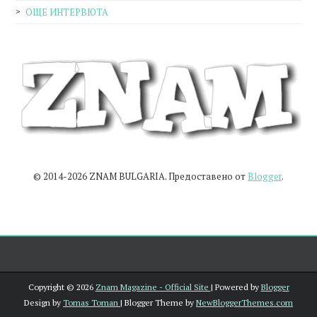
ОЩЕ ИНТЕРВЮТА
© 2014-2026 ZNAM BULGARIA. Предоставено от
Blogger
.
Copyright ©
2026
Znam Magazine - Official Site
| Powered by
Blogger
Design by
Tomas Toman
| Blogger Theme by
NewBloggerThemes.com