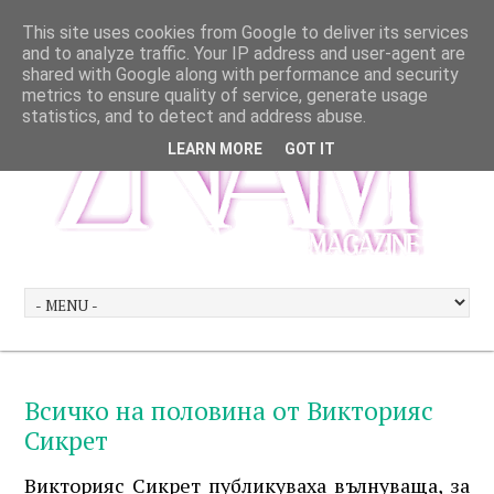
This site uses cookies from Google to deliver its services
and to analyze traffic. Your IP address and user-agent are
shared with Google along with performance and security
metrics to ensure quality of service, generate usage
statistics, and to detect and address abuse.
LEARN MORE
GOT IT
Всичко на половина от Викторияс
Сикрет
Викторияс Сикрет публикуваха вълнуваща, за