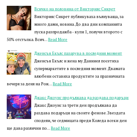
Всичко на половина от Викторияс Сикрет
Викторияс Сикрет публикуваха вълнуваща, за
много дами, новина. До два дни компанията
пуска разпродажба - купи 1, получи второто с
50% отстъпка. Всич…
Read More
Дженсън Екълс пазарува в последния момент
Дженсън Екълс и жена му Данииел посетиха
супермаркетите в последния момент. Двамата
влюбени оставиха продуктите за празничната
вечеря за деня на Рож…
Read More
Джакс Джоунс продължава да раздава подаръци
Джакс Джоунс за трети ден продължава да
раздава подаръци на своите фенове. Звездата
сподели, че седмицата преди Коледа всеки ден
ще дава различни по…
Read More