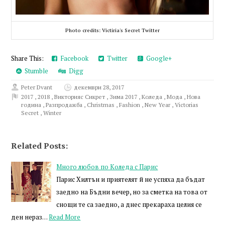
Photo credits: Victiria's Secret Twitter
Share This:
Facebook
Twitter
Google+
Stumble
Digg
Peter Dvant
декември 28, 2017
2017
,
2018
,
Викторияс Сикрет
,
Зима 2017
,
Коледа
,
Мода
,
Нова
година
,
Разпродажба
,
Christmas
,
Fashion
,
New Year
,
Victorias
Secret
,
Winter
Related Posts:
Много любов по Коледа с Парис
Парис Хилтън и приятелят й не успяха да бъдат
заедно на Бъдни вечер, но за сметка на това от
снощи те са заедно, а днес прекараха целия се
ден нераз…
Read More