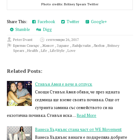
Photo credits: Britney Spears Twitter
Share This:
Facebook
Twitter
Google+
Stumble
Digg
Peter Dvant
септември 26, 2017
Бритни Спиърс
,
Живот
,
Здраве
,
Лайфстайл
,
Любов
,
Britney
Spears
,
Health
,
Life
,
LifeStyle
,
Love
Related Posts:
Стивън Амел е вече в отпуск
Снощи Стивън Амел обяви, че през идната
седмица ще вземе своята почивка. Още от
сутринта замина със семейството си на
екзотична почивка. Стивън иска …
Read More
Ванеса Хъджънс стана част от WE Movement
Ванеса Хъджънс винаги е подкрепяла добрите