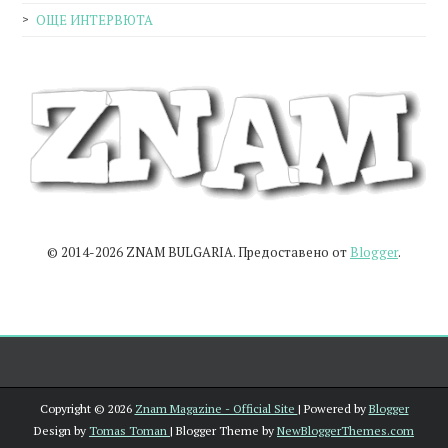
ОЩЕ ИНТЕРВЮТА
© 2014-2026 ZNAM BULGARIA. Предоставено от
Blogger
.
Copyright ©
2026
Znam Magazine - Official Site
| Powered by
Blogger
Design by
Tomas Toman
| Blogger Theme by
NewBloggerThemes.com