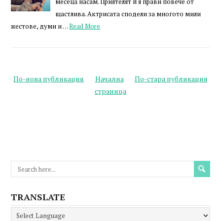
месеца насам. Приятелят й я прави повече от
щастлива. Актрисата сподели за многото мили
жестове, думи и …
Read More
По-нова публикация
Начална
По-стара публикация
страница
TRANSLATE