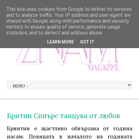
This site uses cookies from Google to deliver its services
and to analyze traffic. Your IP address and user-agent are
shared with Google along with performance and security
metrics to ensure quality of service, generate usage
statistics, and to detect and address abuse.
LEARN MORE
GOT IT
Бритни Спиърс танцува от любов
Бринтни е щастливо обвързана от година
насам. Певицата в началото на годината