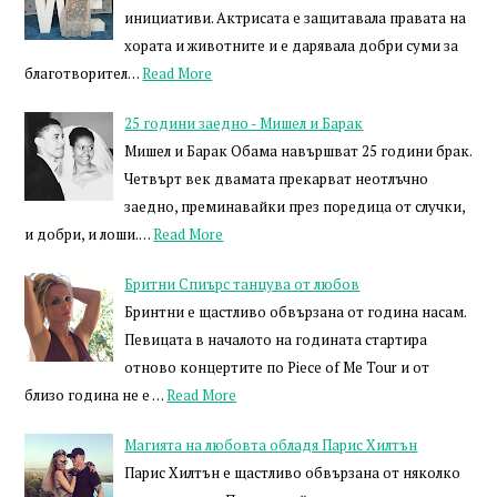
инициативи. Актрисата е защитавала правата на
хората и животните и е дарявала добри суми за
благотворител…
Read More
25 години заедно - Мишел и Барак
Мишел и Барак Обама навършват 25 години брак.
Четвърт век двамата прекарват неотлъчно
заедно, преминавайки през поредица от случки,
и добри, и лоши.…
Read More
Бритни Спиърс танцува от любов
Бринтни е щастливо обвързана от година насам.
Певицата в началото на годината стартира
отново концертите по Piece of Me Tour и от
близо година не е …
Read More
Магията на любовта обладя Парис Хилтън
Парис Хилтън е щастливо обвързана от няколко