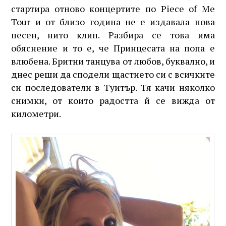
стартира отново концертите по Piece of Me
Tour и от близо година не е издавала нова
песен, нито клип. Разбира се това има
обяснение и то е, че Принцесата на попа е
влюбена. Бритни танцува от любов, буквално, и
днес реши да сподели щастието си с всичките
си последователи в Туитър. Тя качи няколко
снимки, от които радостта й се вижда от
километри.