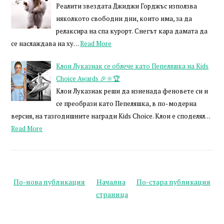
Реалити звездата Джиджи Горджъс използва
няколкото свободни дни, които има, за да
релаксира на спа курорт. Снегът кара дамата да
се наслаждава на ху…
Read More
Клои Луказиак се облече като Пепеляшка на Kids
Choice Awards 🎉🔆🏆
Клои Луказиак реши да изненада феновете си и
се преобрази като Пепеляшка, в по-модерна
версия, на тазгодишните награди Kids Choice. Клои е споделял…
Read More
По-нова публикация
Начална
По-стара публикация
страница