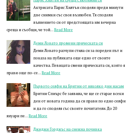
Парис Хилтън на среща с любимия си
Актрисата Парис Хилтън сподели преди минути
две снимки със своя възлюбен. Тя сподели
вълнението си от предстоящата им вечерна
среща и съобщи, че той…
Read More
Деми Ловато промени прическата си
Деми Ловато разчупи стила си за пореден път и
показа на публиката още едно от своите
качества. Певицата смени прическата си, която я
прави още по-се…
Read More
Първото селфи на Бритни от няколко дни насам
Бритни Спиърс бе заявила, че ще се старае всеки
ден от новата година да си прави по едно селфи
и да го споделя със своите почитатели. До 20
януари пе…
Read More
Джиджи Горджъс на снежна почивка