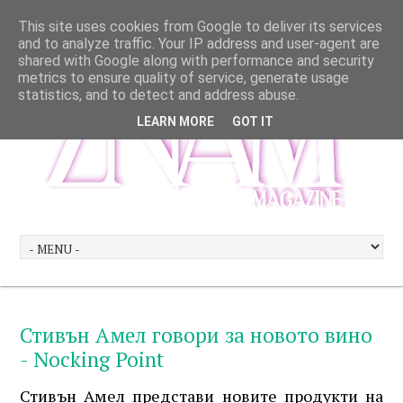
This site uses cookies from Google to deliver its services
and to analyze traffic. Your IP address and user-agent are
shared with Google along with performance and security
metrics to ensure quality of service, generate usage
statistics, and to detect and address abuse.
LEARN MORE
GOT IT
Стивън Амел говори за новото вино
- Nocking Point
Стивън Амел представи новите продукти на