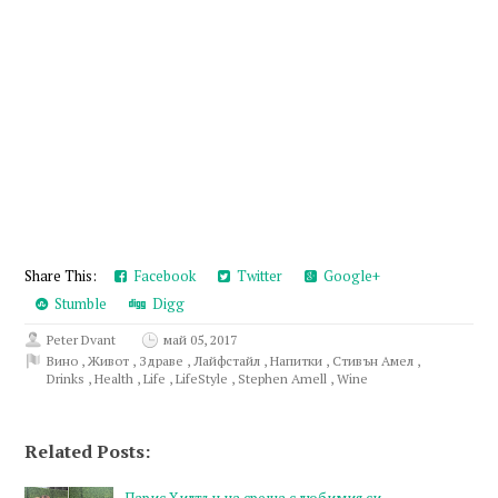
Share This:
Facebook
Twitter
Google+
Stumble
Digg
Peter Dvant
май 05, 2017
Вино
,
Живот
,
Здраве
,
Лайфстайл
,
Напитки
,
Стивън Амел
,
Drinks
,
Health
,
Life
,
LifeStyle
,
Stephen Amell
,
Wine
Related Posts: