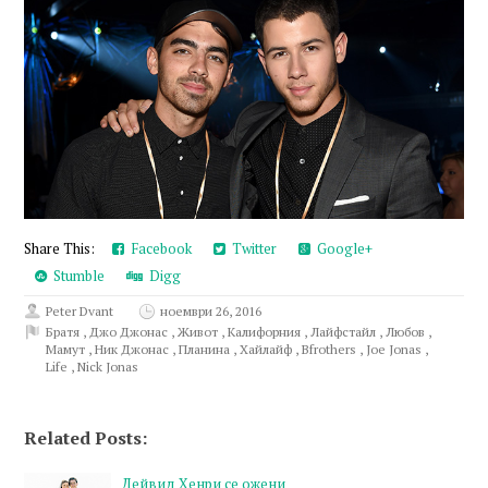
Share This:
Facebook
Twitter
Google+
Stumble
Digg
Peter Dvant
ноември 26, 2016
Братя
,
Джо Джонас
,
Живот
,
Калифорния
,
Лайфстайл
,
Любов
,
Мамут
,
Ник Джонас
,
Планина
,
Хайлайф
,
Bfrothers
,
Joe Jonas
,
Life
,
Nick Jonas
Related Posts:
Дейвид Хенри се ожени