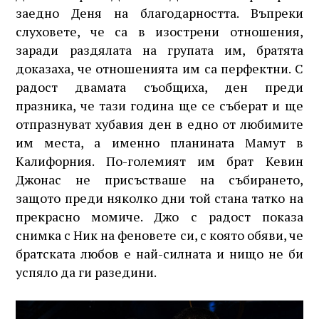
заедно Деня на благодарността. Въпреки
слуховете, че са в изострени отношения,
заради раздялата на групата им, братята
доказаха, че отношенията им са перфектни. С
радост двамата съобщиха, ден преди
празника, че тази година ще се съберат и ще
отпразнуват хубавия ден в едно от любимите
им места, а именно планината Мамут в
Калифорния. По-големият им брат Кевин
Джонас не присъстваше на събирането,
защото преди няколко дни той стана татко на
прекрасно момиче. Джо с радост показа
снимка с Ник на феновете си, с която обяви, че
братската любов е най-силната и нищо не би
успяло да ги разедини.