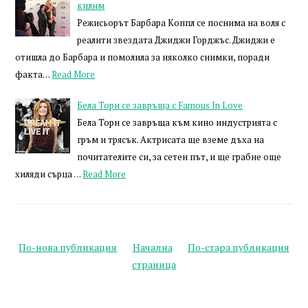
килим
Режисьорът Барбара Коппл се поснима на воля с
реалити звездата Джиджи Горджъс. Джиджи е
отишла до Барбара и помолила за няколко снимки, поради
факта…
Read More
Бела Торн се завръща с Famous In Love
Бела Торн се завръща към кино индустрията с
гръм и трясък. Актрисата ще вземе дъха на
почитателите си, за сетен път, и ще грабне още
хиляди сърца …
Read More
По-нова публикация
Начална
По-стара публикация
страница