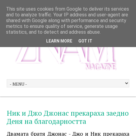
This site uses cookies from Google to deliver its services
and to analyze traffic. Your IP address and user-agent are
shared with Google along with performance and security
metrics to ensure quality of service, generate usage
statistics, and to detect and address abuse.
LEARN MORE
GOT IT
Ник и Джо Джонас прекараха заедно
Деня на благодарността
Двамата братя Джонас - Джо и Ник прекараха