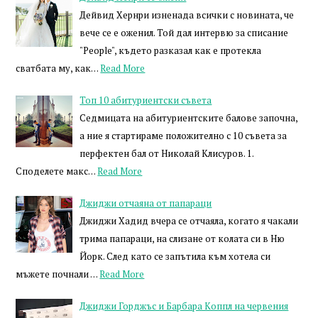
Дейвид Хернри изненада всички с новината, че
вече се е оженил. Той дал интервю за списание
"People", където разказал как е протекла
сватбата му, как…
Read More
Топ 10 абитуриентски съвета
Седмицата на абитуриентските балове започна,
а ние я стартираме положително с 10 съвета за
перфектен бал от Николай Клисуров. 1.
Споделете макс…
Read More
Джиджи отчаяна от папараци
Джиджи Хадид вчера се отчаяла, когато я чакали
трима папараци, на слизане от колата си в Ню
Йорк. След като се запътила към хотела си
мъжете почнали …
Read More
Джиджи Горджъс и Барбара Коппл на червения