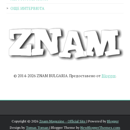
ОЩЕ ИНТЕРВЮТА
© 2014-2026 ZNAM BULGARIA. Предоставено от
Blogger
.
Copyright ©
2026
Znam Magazine - Official Site
| Powered by
Blogger
Design by
Tomas Toman
| Blogger Theme by
NewBloggerThemes.com