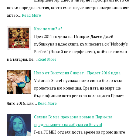
появи поредна статия, която гласеше, че австро-американският
актьо…
Read More
Кой помни? #5
През 2011 година на 16 април Джеси Джей
публикува видеоклипа към песента си "Nobody's
Perfect" (Никой не е перфектен), който е сниман
в България. Пе…
Read More
Ново от Виктория Сикрет... Пролет 2016 идва
Victoria's Secret пуснаха ново синьо бельо към
пролетната им колекция. Средата на март ще
бъде официалното ревю за колекцията Пролет-
Лято 2016. Как…
Read More
Селена Гомез прекарва време в Париж за
представянето на албума си Revival
Г-ца ГОМЕЗ отделя доста време за промоциите