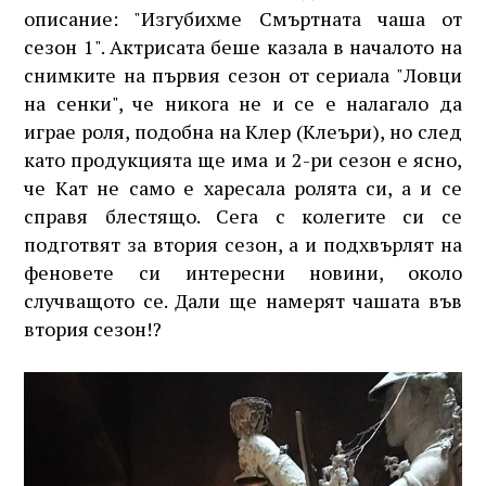
описание: "Изгубихме Смъртната чаша от
сезон 1". Актрисата беше казала в началото на
снимките на първия сезон от сериала "Ловци
на сенки", че никога не и се е налагало да
играе роля, подобна на Клер (Клеъри), но след
като продукцията ще има и 2-ри сезон е ясно,
че Кат не само е харесала ролята си, а и се
справя блестящо. Сега с колегите си се
подготвят за втория сезон, а и подхвърлят на
феновете си интересни новини, около
случващото се. Дали ще намерят чашата във
втория сезон!?