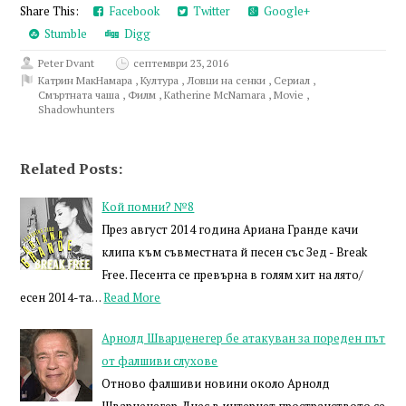
Share This:
Facebook
Twitter
Google+
Stumble
Digg
Peter Dvant
септември 23, 2016
Катрин МакНамара
,
Култура
,
Ловци на сенки
,
Сериал
,
Смъртната чаша
,
Филм
,
Katherine McNamara
,
Movie
,
Shadowhunters
Related Posts:
Кой помни? №8
През август 2014 година Ариана Гранде качи
клипа към съвместната й песен със Зед - Break
Free. Песента се превърна в голям хит на лято/
есен 2014-та…
Read More
Арнолд Шварценегер бе атакуван за пореден път
от фалшиви слухове
Отново фалшиви новини около Арнолд
Шварценегер. Днес в интернет пространството се