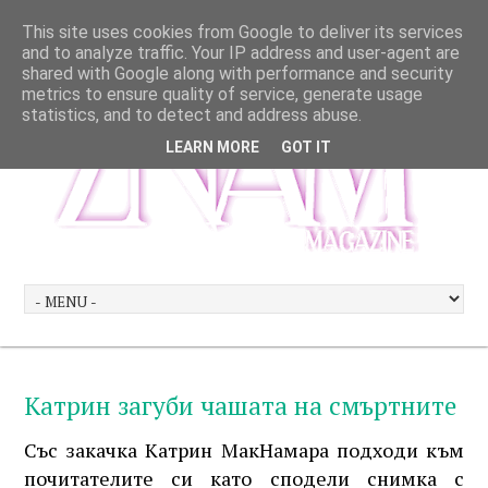
This site uses cookies from Google to deliver its services
and to analyze traffic. Your IP address and user-agent are
shared with Google along with performance and security
metrics to ensure quality of service, generate usage
statistics, and to detect and address abuse.
LEARN MORE
GOT IT
Катрин загуби чашата на смъртните
Със закачка Катрин МакНамара подходи към
почитателите си като сподели снимка с