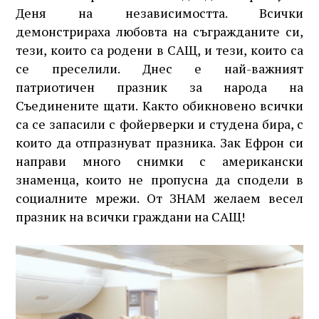
Деня на независимостта. Всички
демонстрираха любовта на съгражданите си,
тези, които са родени в САЩ, и тези, които са
се преселили. Днес е най-важният
патриотичен празник за народа на
Съединените щати. Както обикновено всички
са се запасили с фойерверки и студена бира, с
които да отпразнуват празника. Зак Ефрон си
направи много снимки с американски
знаменца, които не пропусна да сподели в
социалните мрежи. От ЗНАМ желаем весел
празник на всички граждани на САЩ!