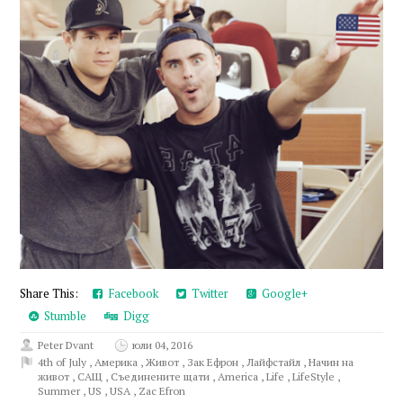
Share This:
Facebook
Twitter
Google+
Stumble
Digg
Peter Dvant
юли 04, 2016
4th of July
,
Америка
,
Живот
,
Зак Ефрон
,
Лайфстайл
,
Начин на
живот
,
САЩ
,
Съединените щати
,
America
,
Life
,
LifeStyle
,
Summer
,
US
,
USA
,
Zac Efron