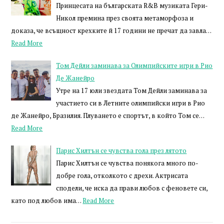
Принцесата на българската R&B музиката Гери-
Никол премина през своята метаморфоза и
доказа, че всъщност крехките й 17 години не пречат да завла…
Read More
Том Дейли заминава за Олимпийските игри в Рио
Де Жанейро
Утре на 17 юли звездата Том Дейли заминава за
участието си в Летните олимпийски игри в Рио
де Жанейро, Бразилия. Плуването е спортът, в който Том се…
Read More
Парис Хилтън се чувства гола през лятото
Парис Хилтън се чувства понякога много по-
добре гола, отколкото с дрехи. Актрисата
сподели, че иска да прави любов с феновете си,
като под любов има…
Read More