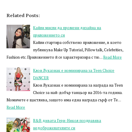
Related Posts:
Кайли мисли да промени дизайна на
приложението си
Кайли стартира собствено приложение, в което
публикува Make Up Tutorial, Pillow talk, Celebrities,
Fashion etc. Приложението й се характеризира с тю…
Read More
Клои Лукaзиак е номинирана за Teen Choice
DANCER
Клои Лукaзиак е номинирана за награда на Teen
Choice за най-добър танцьор на 2016-та година.
Момичете е щастлива, защото има една награда сърф от Te…
Read More
R&B дивата Гери-Никол поздравява
недоброжелателите си