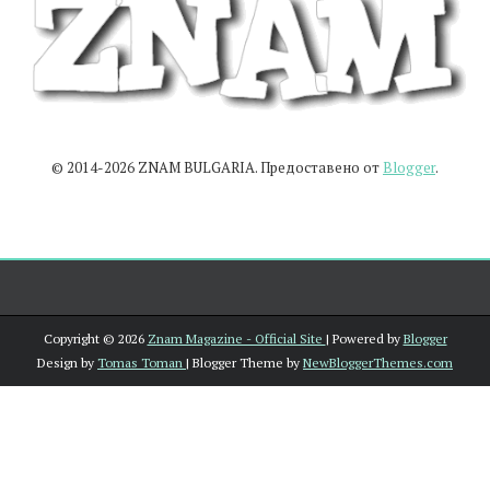
© 2014-2026 ZNAM BULGARIA. Предоставено от
Blogger
.
Copyright ©
2026
Znam Magazine - Official Site
| Powered by
Blogger
Design by
Tomas Toman
| Blogger Theme by
NewBloggerThemes.com