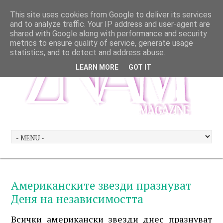
This site uses cookies from Google to deliver its services
and to analyze traffic. Your IP address and user-agent are
shared with Google along with performance and security
metrics to ensure quality of service, generate usage
statistics, and to detect and address abuse.
LEARN MORE
GOT IT
Американските звезди празнуват
Деня на независимостта
Всички американски звезди днес празнуват