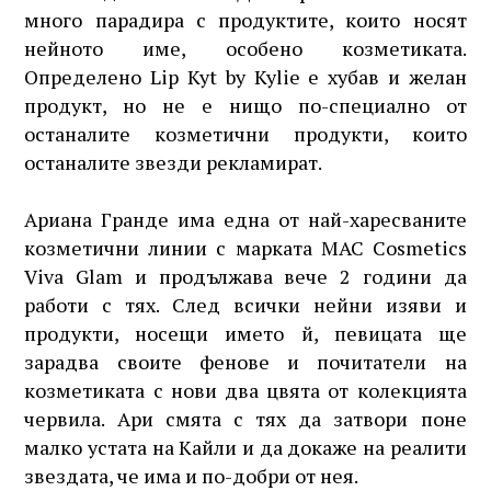
много парадира с продуктите, които носят
нейното име, особено козметиката.
Определено Lip Kyt by Kylie е хубав и желан
продукт, но не е нищо по-специално от
останалите козметични продукти, които
останалите звезди рекламират.
Ариана Гранде има една от най-харесваните
козметични линии с марката MAC Cosmetics
Viva Glam и продължава вече 2 години да
работи с тях. След всички нейни изяви и
продукти, носещи името й, певицата ще
зарадва своите фенове и почитатели на
козметиката с нови два цвята от колекцията
червила. Ари смята с тях да затвори поне
малко устата на Кайли и да докаже на реалити
звездата, че има и по-добри от нея.