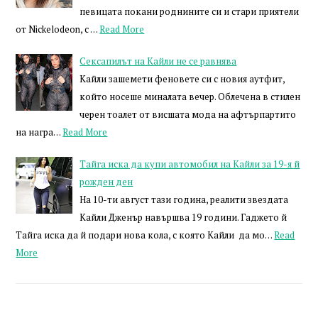
певицата покани роднините си и стари приятели
от Nickelodeon, с …
Read More
Сексапилът на Кайли не се равнява
Кайли зашемети феновете си с новия аутфит,
който носеше миналата вечер. Облечена в стилен
черен тоалет от висшата мода на афтърпартито
на награ…
Read More
Тайга иска да купи автомобил на Кайли за 19-я й
рожден ден
На 10-ти август тази година, реалити звездата
Кайли Дженър навършва 19 години. Гаджето й
Тайга иска да й подари нова кола, с която Кайли да мо…
Read
More