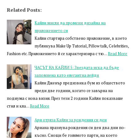
Related Posts:
Кайли мисли да промени дизайна на
приложението си
Кайли стартира собствено приложение, в което
публикува Make Up Tutorial, Pillow talk, Celebrities,
Fashion etc. Приложението й се характеризира с тю…
Read More
ЧАСЪТ НА КАЙЛИ 5: Звездата иска да бъде
запомнена като елегантна лейди
Кайли Дженър предизвика бум из обществото
преди две години, когато се завърна на
подиума с нова визия. През тези 2 години Кайли показваше
стил и кла…
Read More
Ари отряза Кайли за рождения си ден
Ариана празнува рождения си ден два дни по-
късно. Снощи бе голямото парти, на което