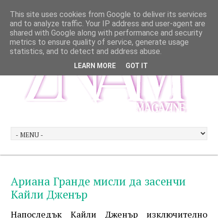
This site uses cookies from Google to deliver its services
and to analyze traffic. Your IP address and user-agent are
shared with Google along with performance and security
metrics to ensure quality of service, generate usage
statistics, and to detect and address abuse.
LEARN MORE
GOT IT
Ариана Гранде мисли да засенчи
Кайли Дженър
Напоследък Кайли Дженър изключително