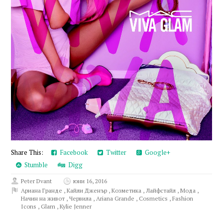
Share This:
Facebook
Twitter
Google+
Stumble
Digg
Peter Dvant
юни 16, 2016
Ариана Гранде
,
Кайли Дженър
,
Козметика
,
Лайфстайл
,
Мода
,
Начин на живот
,
Червила
,
Ariana Grande
,
Cosmetics
,
Fashion
Icons
,
Glam
,
Kylie Jenner