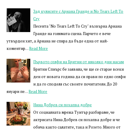
Зад кулисите с Ариана Гранде и No Tears Left To
Cry
Песента "No Tears Left To Cry" възвърна Ариана
Гранде на голямата сцена. Парчето е вече
утвърден хит, а Ариана не спира да бъде една от най-
коментир…
Read More
Първото селфи на Бритни от няколко дни насам
Бритни Спиърс бе заявила, че ще се старае всеки
ден от новата година да си прави по едно селфи
и да го споделя със своите почитатели. До 20
януари пе…
Read More
Нина Добрев си похапва добре
От социалната мрежа Туитър разбираме, че
актрисата Нина Добрев си похапва добре и че
обича както салатите, така и Розето. Много от