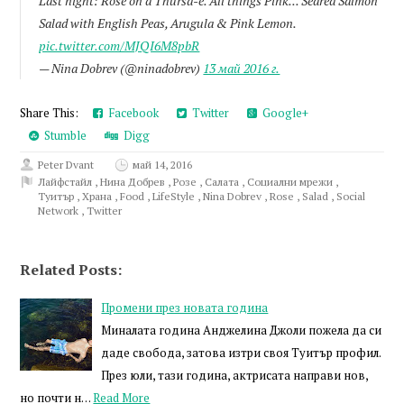
Last night: Rosé on a Thursd-é. All things Pink... Seared Salmon
Salad with English Peas, Arugula & Pink Lemon.
pic.twitter.com/MJQI6M8pbR
— Nina Dobrev (@ninadobrev)
13 май 2016 г.
Share This:
Facebook
Twitter
Google+
Stumble
Digg
Peter Dvant
май 14, 2016
Лайфстайл
,
Нина Добрев
,
Розе
,
Салата
,
Социални мрежи
,
Туитър
,
Храна
,
Food
,
LifeStyle
,
Nina Dobrev
,
Rose
,
Salad
,
Social
Network
,
Twitter
Related Posts:
Промени през новата година
Миналата година Анджелина Джоли пожела да си
даде свобода, затова изтри своя Туитър профил.
През юли, тази година, актрисата направи нов,
но почти н…
Read More