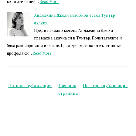
младите тиней…
Read More
Анджелина Джоли възобнови своя Туитър
акаунт
Преди няколко месеца Анджелина Джоли
премахна акауна си в Туитър. Почитателите й
бяха разочаровани и тъжни. Пред два месеца тя възстанови
профила си…
Read More
По-нова публикация
Начална
По-стара публикация
страница