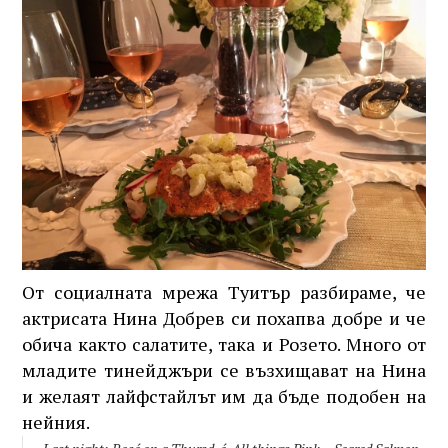
От социалната мрежа Туитър разбираме, че
актрисата Нина Добрев си похапва добре и че
обича както салатите, така и Розето. Много от
младите тинейджъри се възхищават на Нина
и желаят лайфстайлът им да бъде подобен на
нейния.