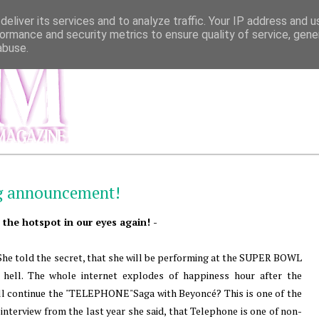
eliver its services and to analyze traffic. Your IP address and 
ormance and security metrics to ensure quality of service, gen
abuse.
МЕНЮ
ИНФОР
ig announcement!
 the hotspot in our eyes again! -
She told the secret, that she will be performing at the SUPER BOWL
s hell. The whole internet explodes of happiness hour after the
ll continue the "TELEPHONE"Saga with Beyoncé? This is one of the
nterview from the last year she said, that Telephone is one of non-