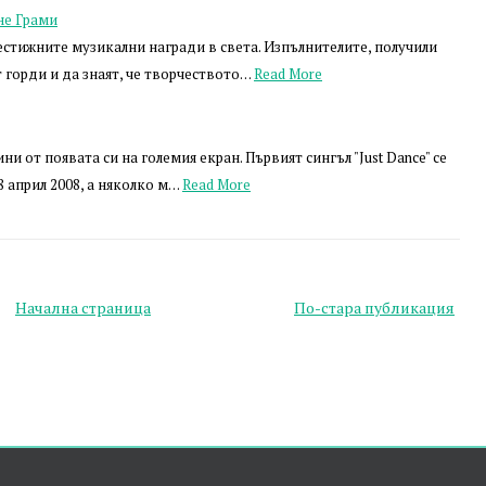
не Грами
естижните музикални награди в света. Изпълнителите, получили
т горди и да знаят, че творчеството…
Read More
и от появата си на големия екран. Първият сингъл "Just Dance" се
8 април 2008, а няколко м…
Read More
Начална страница
По-стара публикация