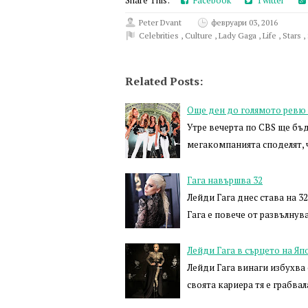
Share This:
Facebook
Twitter
Peter Dvant
февруари 03, 2016
Celebrities
,
Culture
,
Lady Gaga
,
Life
,
Stars
,
Related Posts:
Още ден до голямото ревю
Утре вечерта по CBS ще бъд
мегакомпанията споделят, 
Гага навършва 32
Лейди Гага днес става на 3
Гага е повече от развълнув
Лейди Гага в сърцето на Яп
Лейди Гага винаги избухва 
своята кариера тя е грабв