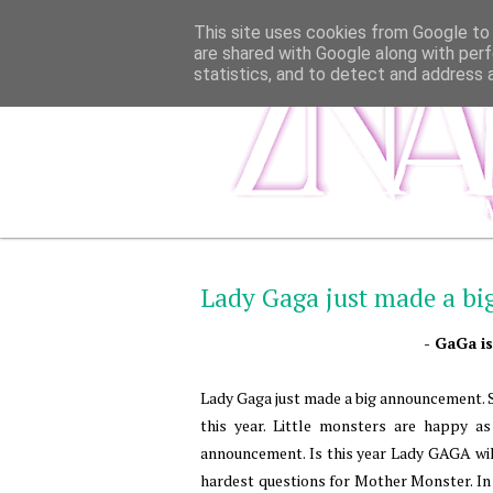
This site uses cookies from Google to d
are shared with Google along with perf
statistics, and to detect and address 
Lady Gaga just made a b
- GaGa is
Lady Gaga just made a big announcement. 
this year. Little monsters are happy a
announcement. Is this year Lady GAGA wi
hardest questions for Mother Monster. In i