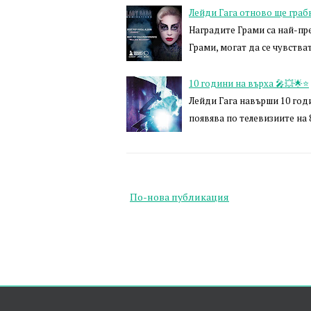
Лейди Гага отново ще граб
Наградите Грами са най-пр
Грами, могат да се чувства
10 години на върха 🎤💥🌟⭐️
Лейди Гага навърши 10 годин
появява по телевизиите на 
По-нова публикация