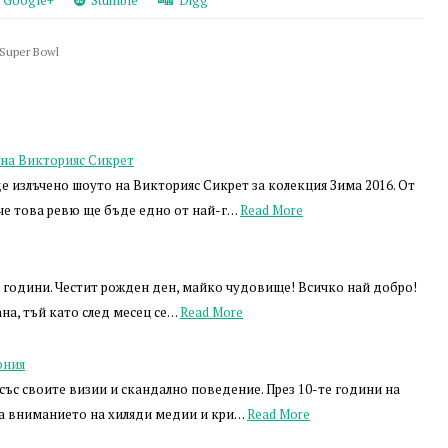
Google+
Stumble
Digg
Super Bowl
 на Викторияс Сикрет
е излъчено шоуто на Викторияс Сикрет за колекция Зима 2016. От
че това ревю ще бъде едно от най-г…
Read More
2 години. Честит рожден ден, майко чудовище! Всичко най добро!
ана, тъй като след месец се…
Read More
ония
със своите визии и скандално поведение. През 10-те години на
ала вниманието на хиляди медии и кри…
Read More