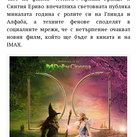
Синтия Ериво впечатлиха световната публика
миналата година с ролите си на Глинда и
Алфаба, а техните фенове споделят в
социалните мрежи, че с нетърпение очакват
новия филм, който ще бъде в кината и на
IMAX.