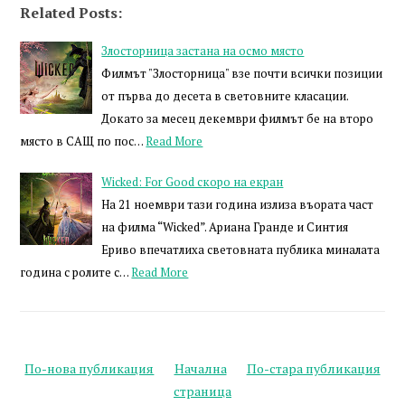
Related Posts:
Злосторница застана на осмо място
Филмът "Злосторница" взе почти всички позиции
от първа до десета в световните класации.
Докато за месец декември филмът бе на второ
място в САЩ по пос…
Read More
Wicked: For Good скоро на екран
На 21 ноември тази година излиза въората част
на филма “Wicked”. Ариана Гранде и Синтия
Ериво впечатлиха световната публика миналата
година с ролите с…
Read More
По-нова публикация
Начална
По-стара публикация
страница