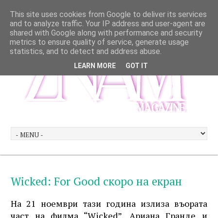
This site uses cookies from Google to deliver its services
and to analyze traffic. Your IP address and user-agent are
shared with Google along with performance and security
metrics to ensure quality of service, generate usage
statistics, and to detect and address abuse.
LEARN MORE
GOT IT
Wicked: For Good скоро на екран
На 21 ноември тази година излиза въората
част на филма “Wicked”. Ариана Гранде и