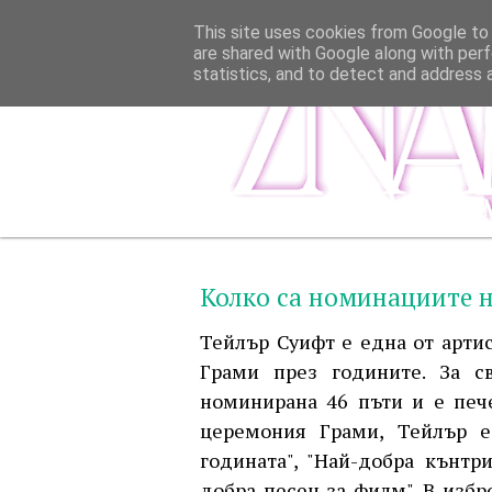
This site uses cookies from Google to d
are shared with Google along with perf
statistics, and to detect and address 
Колко са номинациите н
Тейлър Суифт е една от арти
Грами през годините. За с
номинирана 46 пъти и е печ
церемония Грами, Тейлър е
годината", "Най-добра кънтр
добра песен за филм". В избр