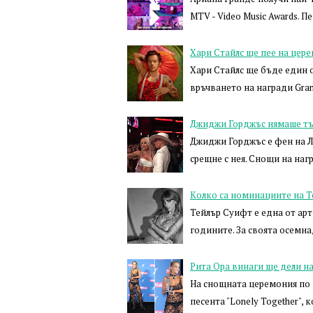
MTV - Video Music Awards. 
Хари Стайлс ще пее на цер
Хари Стайлс ще бъде един 
връчването на награди Gra
Джиджи Горджъс нямаше тър
Джиджи Горджъс е фен на Л
срещне с нея. Снощи на наг
Колко са номинациите на Т
Тейлър Суифт е една от ар
годините. За своята осемн
Рита Ора винаги ще дели н
На снощната церемония по в
песента "Lonely Together",