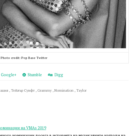
Photo credit: Pop Base Twitter
Google+
Stumble
Digg
нация
,
Тейлър Суифт
,
Grammy
,
Nomination
,
Taylor
номинации на VMAs 2019
много номинации досега в историята на музикалните награди на