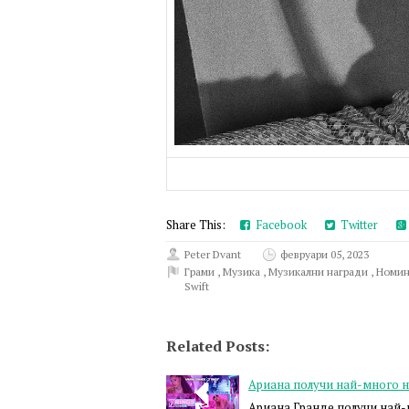
Share This:
Facebook
Twitter
Peter Dvant
февруари 05, 2023
Грами
,
Музика
,
Музикални награди
,
Номи
Swift
Related Posts:
Ариана получи най-много 
Ариана Гранде получи най-