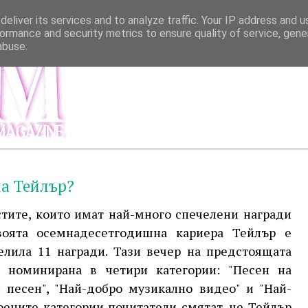
eliver its services and to analyze traffic. Your IP address and 
ormance and security metrics to ensure quality of service, gen
abuse.
МЕНЮ
ИНФОР
а Тейлър?
стите, които имат най-много спечелени награди
воята осемнадесетгодишна кариера Тейлър е
елила 11 награди. Тази вечер на предстоящата
 номинирана в четири категории: "Песен на
и песен", "Най-добро музикално видео" и "Най-
оените категории почитатели смятат, че Тейлър