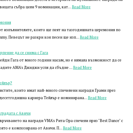
Певицата събра цели 9 номинации, кат…
Read More
емония
от изпълнителите, които ще пеят на тазгодишната церемония по
mmy. Певецът не разкри коя песен ще изп…
Read More
пение да се снима с Гага
ейди Гага от много години насам, но е нямала възможност да се
радите AMA's Джиджи успя да сбъдне …
Read More
ейлър?
тистите, които имат най-много спечелени награди Грами през
адесетгодишна кариера Тейлър е номинирана…
Read More
аградата с Авичи
ръчването на награди VMA's Рита Ора спечели приз "Best Dance" с
 която е композирана от Авичи. П…
Read More