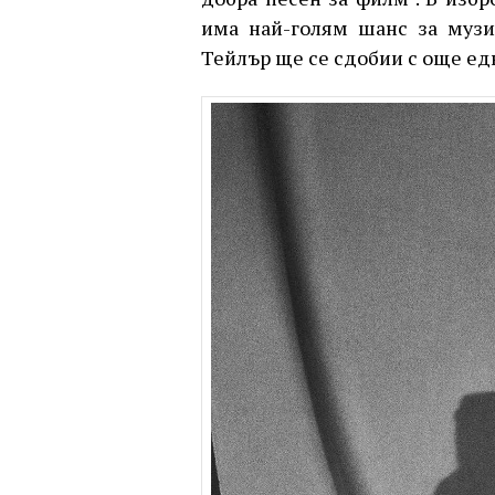
има най-голям шанс за музи
Тейлър ще се сдобии с още едн