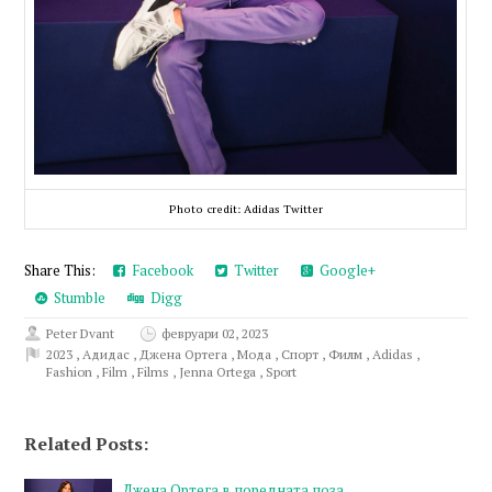
Photo credit: Adidas Twitter
Share This:
Facebook
Twitter
Google+
Stumble
Digg
Peter Dvant
февруари 02, 2023
2023
,
Адидас
,
Джена Ортега
,
Мода
,
Спорт
,
Филм
,
Adidas
,
Fashion
,
Film
,
Films
,
Jenna Ortega
,
Sport
Related Posts:
Джена Ортега в поредната поза