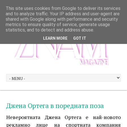
This site uses cookies from Google to deliver its services
and to analyze traffic. Your IP address and user-agent are
shared with Google along with performance and security
metrics to ensure quality of service, generate usage
statistics, and to detect and address abuse.
LEARN MORE
GOT IT
Джена Ортега в поредната поза
Невероятната Джена Ортега е най-новото
рекламно лице на спортната компания