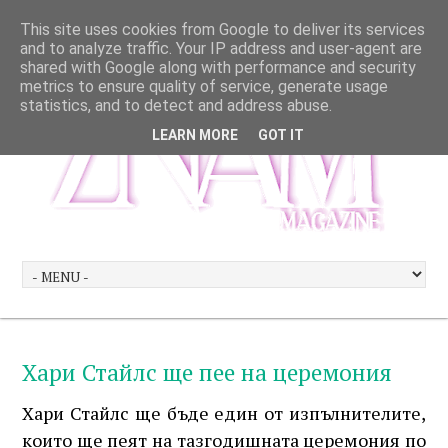
This site uses cookies from Google to deliver its services
and to analyze traffic. Your IP address and user-agent are
shared with Google along with performance and security
metrics to ensure quality of service, generate usage
statistics, and to detect and address abuse.
LEARN MORE
GOT IT
Хари Стайлс ще пее на церемония
Хари Стайлс ще бъде един от изпълнителите,
които ще пеят на тазгодишната церемония по