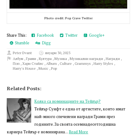
Photo credit: Pop Crave Twitter
Share This:
Facebook
Twitter
Google+
Stumble
Digg
Peter Dvant
януари 30, 2023
Албум
,
Грами
,
Култура
,
Музика
,
Музикални награди
,
Награди
,
Поп
,
Хари Стайлс
,
Album
,
Culture
,
Grammys
,
Harry Styles
,
Harry's House
,
Music
,
Pop
Related Posts:
Колко са номинациите на Тейлър?
Тейлър Суифт е една от артистите, които имат
най-много спечелени награди Грами през
годините. За своята осемнадесетгодишна
кариера Тейлър е номинирана…
Read More