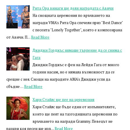
Рита Ора винаги ще дели наградата с Авичи
На снощната церемония по връчването на
награди VMA's Рита Ора спечели приз "Best Dance"
с песента "Lonely Together", която е композирана
от Авичи. П…
Read More
Джиджи Горджъс нямаше търпение да се снима с
Гага
Джиджи Горджъс е фен на Лейди Гага от много
години насам, но е нямала възможност да се
срещне с нея. Снощи на наградите AMA's Джиджи успя да
сбъдне …
Read More
Хари Стайлс ще пее на церемония
Хари Стайлс ще бъде един от изпълнителите,
които ще пеят на тазгодишната церемония по
връчването на награди Grammy. Певецът не
разкри коя песен ще изп…
Read More