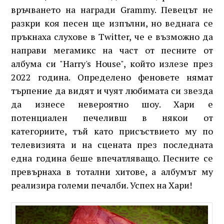
връчването на награди Grammy. Певецът не
разкри коя песен ще изпълни, но веднага се
пръкнаха слухове в Twitter, че е възможно да
направи мегамикс на част от песните от
албума си "Harry's House", който излезе през
2022 година. Определено феновете нямат
търпение да видят и чуят любимата си звезда
да изнесе невероятно шоу. Хари е
потенциален печеливш в някои от
категориите, тъй като присъствието му по
телевизията и на сцената през последната
една година беше впечатляващо. Песните се
превърнаха в тотални хитове, а албумът му
реализира големи печалби. Успех на Хари!