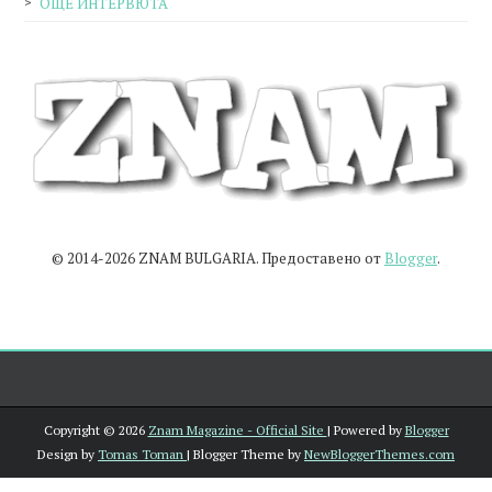
ОЩЕ ИНТЕРВЮТА
© 2014-2026 ZNAM BULGARIA. Предоставено от
Blogger
.
Copyright ©
2026
Znam Magazine - Official Site
| Powered by
Blogger
Design by
Tomas Toman
| Blogger Theme by
NewBloggerThemes.com