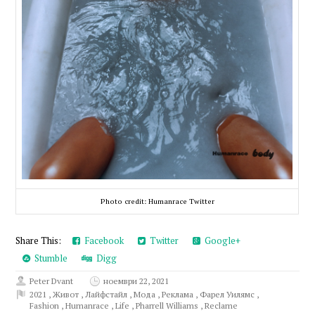
Photo credit: Humanrace Twitter
Share This:
Facebook
Twitter
Google+
Stumble
Digg
Peter Dvant
ноември 22, 2021
2021
,
Живот
,
Лайфстайл
,
Мода
,
Реклама
,
Фарел Уилямс
,
Fashion
,
Humanrace
,
Life
,
Pharrell Williams
,
Reclame