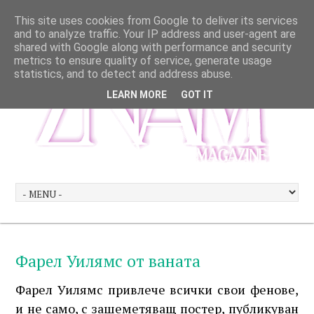
This site uses cookies from Google to deliver its services
and to analyze traffic. Your IP address and user-agent are
shared with Google along with performance and security
metrics to ensure quality of service, generate usage
statistics, and to detect and address abuse.
LEARN MORE
GOT IT
Фарел Уилямс от ваната
Фарел Уилямс привлече всички свои фенове,
и не само, с зашеметяващ постер, публикуван