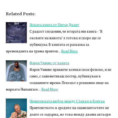
Related Posts:
Новата книга от Питър Двант
С радост споделям, че втората ми книга - "В
оковите на живота" е готова и скоро ще се
публикува. В книгата се разказва за
премеждията на трима приятел…
Read More
Фарел Уилямс от ваната
Фарел Уилямс привлече всички свои фенове, и не
само, с зашеметяващ постер, публикуван в
социалните мрежи. Певецът е рекламно лице на
марката Humanrace…
Read More
Приятелската любов между Стивън и Колтън
Приятелството в средите на знаменитостите не
дълго се задържа, но това между двама актьори