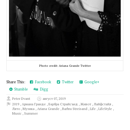
Photo credit: Ariana Grande Twitter
Share This:
Facebook
Twitter
Google+
Stumble
Digg
Peter Dvant
август 07, 2019
2019
,
Ариана Гранде
,
Барбра Страйсънд
,
Живот
,
Лайфстайл
,
Лято
,
Музика
,
Ariana Grande
,
Barbra Streisand
,
Life
,
LifeStyle
,
Music
,
Summer