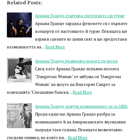
Related Posts:
Ариана Гранде стартира световното си турне
Ариана Гранде зарадва феновете си с първите
концерти от настоящото й турне. Певицата ще
взриви сцените из целия свят и ще предостави
възможността на…
Read More
Ариана Гранде реализира новата си песен
След като Ариана Гранде изпълни песента
"Dangerous Woman" от албума си "Dangerous
Woman" на шоуто на Викторич Сикрет за
колекцията "Специални бански…
Read More
Ариана Гранде получи номинациите си за AMA
Преди един час Ариана Гранде разбра за
номинациите й на Американските музикални
награди тази година. Певицата моментално
сподели снимка, на която ви…
Read More