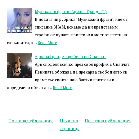
Музикални фрази: Ариана Гранде (1)
В новата ни рубрика "Музикални фрази", ние от
списание ЗНАМ, искаме да ви представим
строфи от куплет, припев или мост от песен на
изпълнител, к…
Read More
Ариана Гранде зарибена по Снапчат
Ари споделя всичко през своя профил в Снапчат.
Певицата обожава да прекарва свободното си
време със своите най-близки приятели и
определено обича да…
Read More
По-нова публикация
Начална
По-стара публикация
страница