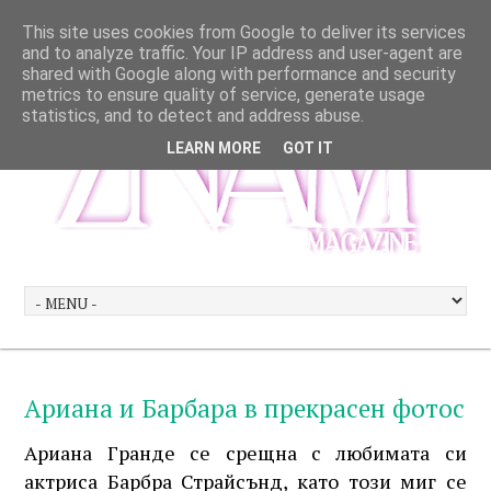
This site uses cookies from Google to deliver its services
and to analyze traffic. Your IP address and user-agent are
shared with Google along with performance and security
metrics to ensure quality of service, generate usage
statistics, and to detect and address abuse.
LEARN MORE
GOT IT
Ариана и Барбара в прекрасен фотос
Ариана Гранде се срещна с любимата си
актриса Барбра Страйсънд, като този миг се