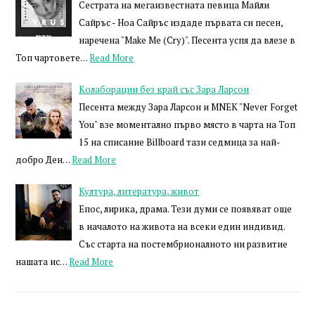
Сестрата на мегаизвестната певица Майли
Сайръс - Ноа Сайръс издаде първата си песен,
наречена "Make Me (Cry)". Песента успя да влезе в
Топ чартовете…
Read More
Колаборации без край със Зара Ларсон
Песента между Зара Ларсон и MNEK "Never Forget
You" взе моментално първо място в чарта на Топ
15 на списание Billboard тази седмица за най-
добро Ден…
Read More
Култура, литература, живот
Епос, лирика, драма. Тези думи се появяват още
в началото на живота на всеки един индивид.
Със старта на постембрионалното ни развитие
нашата ис…
Read More