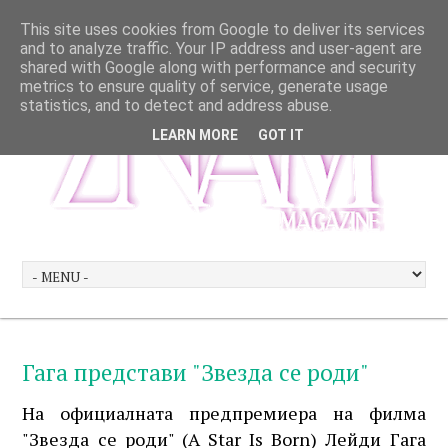
This site uses cookies from Google to deliver its services
and to analyze traffic. Your IP address and user-agent are
shared with Google along with performance and security
metrics to ensure quality of service, generate usage
statistics, and to detect and address abuse.
LEARN MORE
GOT IT
Гага представи "Звезда се роди"
На официалната предпремиера на филма
"Звезда се роди" (A Star Is Born) Лейди Гага