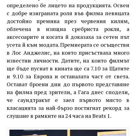
определено бе лицето на продукцията. Освен
с добре изиграната роля във филма певицата
достойно премина през червения килим,
облечена в изящна сребриста рокля, а
аксесоарите и косата й доказаха за сетен път
усета й към модата. Премиерата се осъществи
в Лос Анджелис, на която присъстваха много
известни личности. Датите, на които филмът
ще бъде пуснат в кината ще са 7.10 за Щатите
и 9.10 за Европа и останалата част от света.
Остават броени дни до първото представяне
на филма пред зрители, а Гага днес сподели,
че саундтракът е заел първото място в
класацията за най-бързо постигнат рекорд за
слушане в рамките на 24 часа на Beats 1.