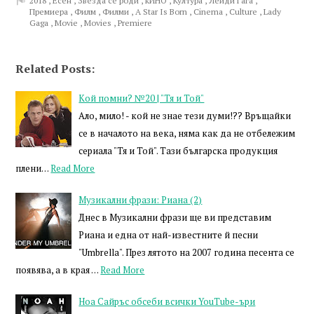
2018
,
Есен
,
Звезда се роди
,
кИНО
,
Култура
,
Лейди Гага
,
Премиера
,
Филм
,
Филми
,
A Star Is Born
,
Cinema
,
Culture
,
Lady
Gaga
,
Movie
,
Movies
,
Premiere
Related Posts:
Кой помни? №20 | "Тя и Той"
Ало, мило! - кой не знае тези думи!?? Връщайки
се в началото на века, няма как да не отбележим
сериала "Тя и Той". Тази българска продукция
плени…
Read More
Музикални фрази: Риана (2)
Днес в Музикални фрази ще ви представим
Риана и една от най-известните й песни
"Umbrella". През лятото на 2007 година песента се
появява, а в края …
Read More
Ноа Сайръс обсеби всички YouTube-ъри