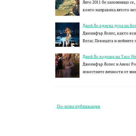
Лято 2011 бе запомнящо се,
които направиха лятото нез
Джей Ло вдигна духа на Ве
Дженифър Лопес, както всич
Вегас. Певицата и нейните
Джей Ло водеща на Taco We
Дженифър Лопес и Алекс Ро
известните личности от ми
По-нова публикация