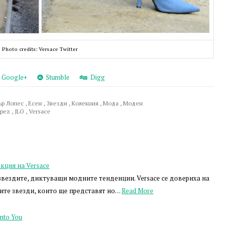
Photo credits: Versace Twitter
Google+
Stumble
Digg
р Лопес
,
Есен
,
Звезди
,
Колекция
,
Мода
,
Моден
opez
,
JLO
,
Versace
кция на Versace
звездите, диктуващи модните тенденции. Versace се довериха на
вите звезди, които ще представят но…
Read More
nto You