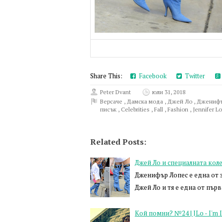
Share This:
Facebook
Twitter
Peter Dvant
юли 31, 2018
Версаче
,
Дамска мода
,
Джей Ло
,
Дженифъ
писък
,
Celebrities
,
Fall
,
Fashion
,
Jennifer L
Related Posts:
Джей Ло и специалната коле
Дженифър Лопес е една от 
Джей Ло и тя е една от пър
Кой помни? №24 | JLo - I'm I