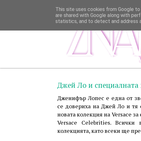
This site uses cookies from Google to d
are shared with Google along with perf
statistics, and to detect and address 
Джей Ло и специалната 
Дженифър Лопес е една от зв
се довериха на Джей Ло и тя 
новата колекция на Versace за
Versace Celebrities. Всичк
колекцията, като всеки ще пр