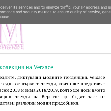
eliver its services and to analyze traffic. Your IP address and 
ormance and security metrics to ensure quality of service, gen
abuse.
МЕНЮ
ИНФОР
колекция на Versace
ездите, диктуващи модните тенденции. Versace
е една от първите звезди, които ще представят
 есен 2018 и зима 2018/2019, която ще носи името
и верни звезди на Версаче ще бъдат част от
едстави различни модни придобивки.