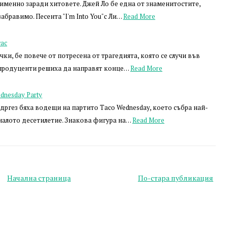
 именно заради хитовете. Джей Ло бе една от знаменитостите,
абравимо. Песента "I'm Into You"с Ли…
Read More
гас
ки, бе повече от потресена от трагедията, която се случи във
 продуценти решиха да направят конце…
Read More
dnesday Party
дргез бяха водещи на партито Taco Wednesday, което събра най-
налото десетилетие. Знакова фигура на…
Read More
Начална страница
По-стара публикация