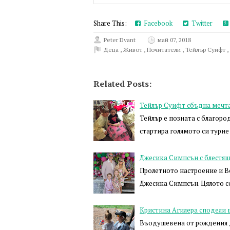
Share This:
Facebook
Twitter
Peter Dvant
май 07, 2018
Деца
,
Живот
,
Почитатели
,
Тейлър Суифт
,
Related Posts:
Тейлър Суифт сбъдна мечта
Тейлър е позната с благоро
стартира голямото си турне 
Джесика Симпсън с блестящ
Пролетното настроение и В
Джесика Симпсън. Цялото с
Кристина Агилера сподели 
Въодушевена от рождения де