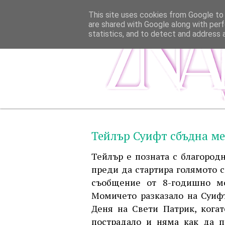
This site uses cookies from Google to d
are shared with Google along with perf
statistics, and to detect and address 
Тейлър Суифт сбъдна ме
Тейлър е позната с благородн
преди да стартира голямото с
съобщение от 8-годишно мо
Момичето разказало на Суифт
Деня на Свети Патрик, кога
пострадало и няма как да п