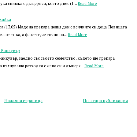
ува снимка с дъщеря си, която днес (1…
Read More
тлийка
а (13.05) Мадона прекара целия ден с всичките си деца. Певицата
а от това, а фактът, че точно на…
Read More
в Ванкувър
Ванкувър, заедно със своето семейство, където ще прекара
на вълнуваща разходка с жена си и дъщеря…
Read More
Начална страница
По-стара публикация