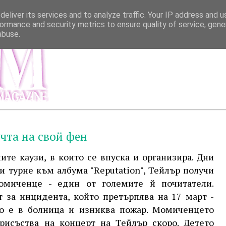
eliver its services and to analyze traffic. Your IP address and 
ormance and security metrics to ensure quality of service, gen
abuse.
МЕНЮ
ИНФОР
чта на свой фен
ите каузи, в които се впуска и организира. Дни
и турне към албума "Reputation", Тейлър получи
миченце - един от големите й почитатели.
 за инцидента, който претърпява на 17 март -
то е в болница и изниква пожар. Момиченцето
рисъства на концерт на Тейлър скоро. Детето