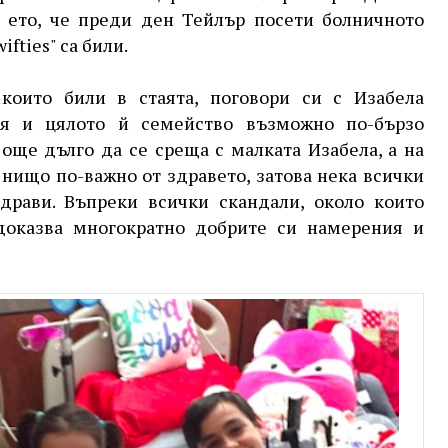
 ето, че преди ден Тейлър посети болничното
fties" са били.
които били в стаята, поговори си с Изабела
я и цялото й семейство възможно по-бързо
още дълго да се среща с малката Изабела, а на
 нищо по-важно от здравето, затова нека всички
рави. Въпреки всички скандали, около които
доказва многократно добрите си намерения и