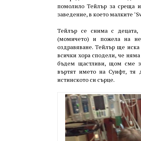
помолило Тейлър за среща и
заведение, в което малките "Swi
Тейлър се снима с децата, 
(момичето) и пожела на не
оздравяване. Тейлър ще иска 
всички хора сподели, че няма
бъдем щастливи, щом сме зд
въртят името на Суифт, тя 
истинското си сърце.