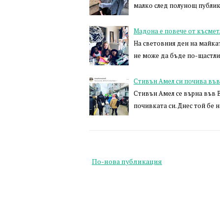
малко след полунощ публик
Мадона е повече от късме
На световния ден на майкат
не може да бъде по-щастлив
Стивън Амел си почива въ
Стивън Амел се върна във 
почивката си. Днес той бе 
По-нова публикация