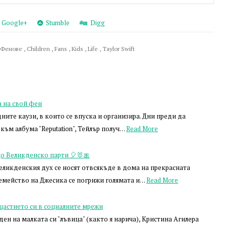
Google+
Stumble
Digg
Фенове
,
Children
,
Fans
,
Kids
,
Life
,
Taylor Swift
 на свой фен
дните каузи, в които се впуска и организира. Дни преди да
към албума "Reputation", Тейлър получ…
Read More
о Великденско парти 🎈🐰🎀
еликденския дух се носят отвсякъде в дома на прекрасната
емейство на Джесика се погрижи голямата и…
Read More
щастието си в социалните мрежи
н на малката си "лъвица" (както я нарича), Кристина Агилера