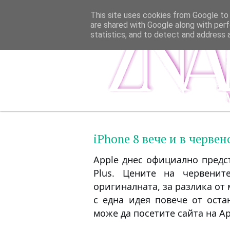
This site uses cookies from Google to d
are shared with Google along with perf
statistics, and to detect and address 
iPhone 8 вече и в червен
Apple днес официално предст
Plus. Цените на червенит
оригиналната, за разлика от 
с една идея повече от оста
може да посетите сайта на Ap