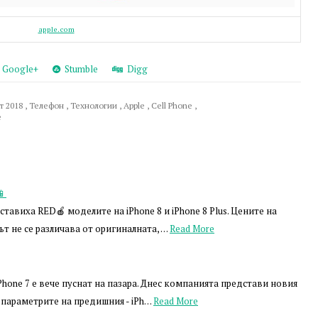
apple.com
Google+
Stumble
Digg
т 2018
,
Телефон
,
Технологии
,
Apple
,
Cell Phone
,
e
📱
тавиха RED🍎 моделите на iPhone 8 и iPhone 8 Plus. Цените на
т не се различава от оригиналната, …
Read More
iPhone 7 е вече пуснат на пазара. Днес компанията представи новия
 параметрите на предишния - iPh…
Read More