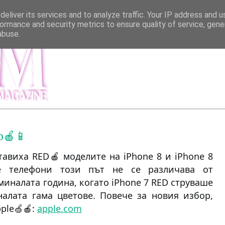
eliver its services and to analyze traffic. Your IP address and 
ormance and security metrics to ensure quality of service, gen
abuse.
МЕНЮ
ИНФОР
о🍎📱
авиха RED🍎 моделите на iPhone 8 и iPhone 8 
е телефони този път не се различава от 
миналата година, когато iPhone 7 RED струваше 
налата гама цветове. Повече за новия избор, 
ple🍏🍎: 
apple.com