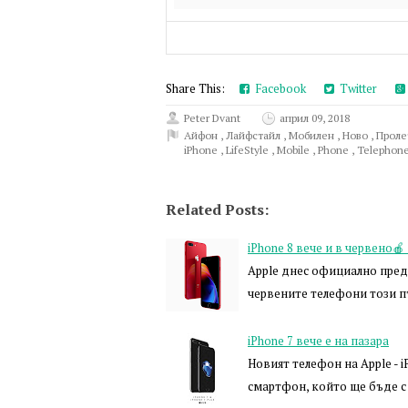
Share This:
Facebook
Twitter
Peter Dvant
април 09, 2018
Айфон
,
Лайфстайл
,
Мобилен
,
Ново
,
Проле
iPhone
,
LifeStyle
,
Mobile
,
Phone
,
Telephon
Related Posts:
iPhone 8 вече и в червено🍎
Apple днес официално предс
червените телефони този пъ
iPhone 7 вече е на пазара
Новият телефон на Apple - 
смартфон, който ще бъде с