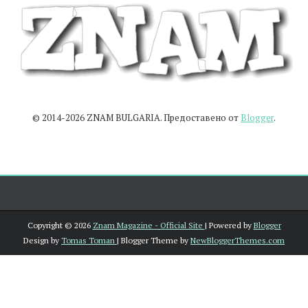
© 2014-2026 ZNAM BULGARIA. Предоставено от
Blogger
.
Copyright ©
2026
Znam Magazine - Official Site
| Powered by
Blogger
Design by
Tomas Toman
| Blogger Theme by
NewBloggerThemes.com