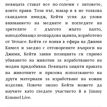
певицата стават все по-големи с хитовете,
които прави. Този път, макар и в не толкова
скандален имидж, Кейти успя да улови
вниманието на медиите и погледите на
зрителите с дългото жълто палто,
наподобяващо леопардова щампа, изработено
от Versace. Кейти се появи в ефира на Джими
Кимел и заедно с отговорените въпроси на
Джими, Кейти заяви позицията си спрямо
убиването на животни за изработването на
модни придобивки. Певицата защити правата
на животните и призова използването на
други материали за изработване на кожни
изделия. Повече около Кейти можете да
научите като гледате участието й в Jimmy
Kimmel Live.