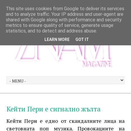
This site uses cookies from Google to deliver its services
and to analyze traffic. Your IP address and user-agent are
shared with Google along with performance and security
metrics to ensure quality of service, generate usage
statistics, and to detect and address abuse.
LEARN MORE
GOT IT
Кейти Пери е сигнално жълта
Кейти Пери е едно от скандалните лица на
световната поп музика. Провокациите на