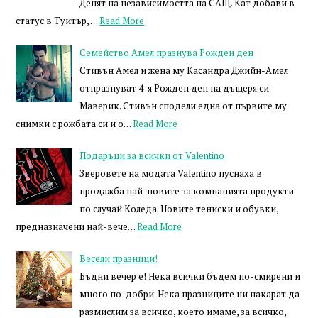
Денят на независимостта на САЩ. Кат добави в
статус в Туитър, …
Read More
Семейство Амел празнува Рожден ден
Стивън Амел и жена му Касандра Джийн-Амел
отпразнуват 4-я Рожден ден на дъщеря си
Маверик. Стивън сподели една от първите му
снимки с рожбата си и о…
Read More
Подаръци за всички от Valentino
Зверовете на модата Valentino пуснаха в
продажба най-новите за компанията продукти
по случай Коледа. Новите тениски и обувки,
предназначени най-вече…
Read More
Весели празници!
Бъдни вечер е! Нека всички бъдем по-смирени и
много по-добри. Нека празниците ни накарат да
размислим за всичко, което имаме, за всичко,