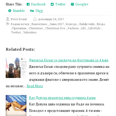
Share This:
Facebook
Twitter
Google+
Stumble
Digg
Peter Dvant
декември 24, 2017
Бъдни вечер
,
Валентино
,
Зима 2017
,
Коледа
,
Лайфстайл
,
Мода
,
Празници
,
Christmas
,
Christmas Eve
,
Fashion
,
Life
,
LifeStyle
,
Twitter
,
Valentino
Related Posts:
Дженсън Екълс се наслади на фестивала за 4 юли
Дженсън Екълс сподели рано сутринта снимка на
него и дъщеря си, облечени в празнични дрехи и
държащи флагове с американското знаме. Денят
на независ…
Read More
Кат Делуна празнува цяла седмица 4 юли
Кат Делуна цяла седмица ще бъде на почивка.
Поводът е предстоящият празник 4-ти юли -