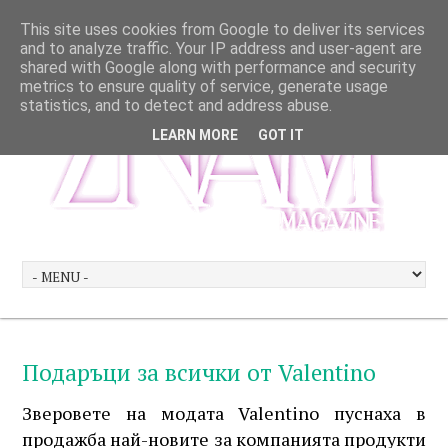
This site uses cookies from Google to deliver its services
and to analyze traffic. Your IP address and user-agent are
shared with Google along with performance and security
metrics to ensure quality of service, generate usage
statistics, and to detect and address abuse.
LEARN MORE
GOT IT
Подаръци за всички от Valentino
Зверовете на модата Valentino пуснаха в
продажба най-новите за компанията продукти