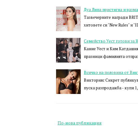
Дуа Липа пристигна и разма
Тазвечерните награди BRIT 
хитовете си "New Rules" и 
Семейство Уест готови за 
Кание Уест и Ким Катдашия
празници фамилията отпра
Всичко на половина от Вик
Викторияс Сикрет публикув
пуска разпродажба - купи 1
По-нова публикация