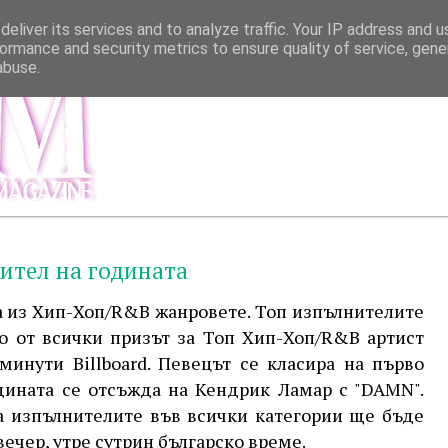
eliver its services and to analyze traffic. Your IP address and 
ormance and security metrics to ensure quality of service, gen
abuse.
МЕНЮ
ИНФОР
ител на годината
а из Хип-Хоп/R&B жанровете. Топ изпълнителите
о от всички призът за Топ Хип-Хоп/R&B артист
инути Billboard. Певецът се класира на първо
одината се отсъжда на Кендрик Ламар с "DAMN".
а изпълнителите във всички категории ще бъде
 вечер, утре сутрин българско време.