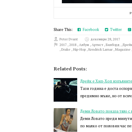
P
Share This:
Facebook
Twitter
Peter Dvant
декември 28, 2017
2017
,
2018
,
Албум
,
Артист
,
Билборд
,
Дрей
,
Drake
,
Hip-Hop
,
Kendrick Lamar
,
Magazine
Related Posts:
Дрейк е Хип-Хоп изпълните
Тази година е доста оспорв
предимно мъже, но от всич
Деми Ловато показа тяло с
Деми Ловато преди минути 
по малко от половин час пе