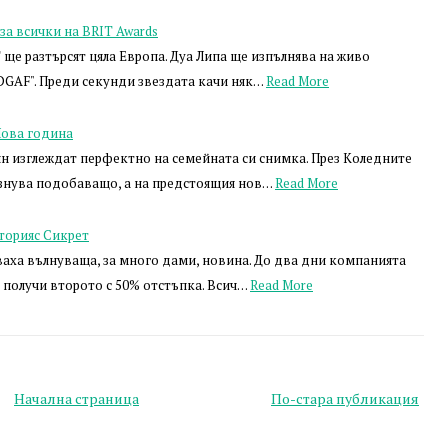
за всички на BRIT Awards
ще разтърсят цяла Европа. Дуа Липа ще изпълнява на живо
"IDGAF". Преди секунди звездата качи няк…
Read More
Нова година
н изглеждат перфектно на семейната си снимка. През Коледните
знува подобаващо, а на предстоящия нов…
Read More
торияс Сикрет
аха вълнуваща, за много дами, новина. До два дни компанията
, получи второто с 50% отстъпка. Всич…
Read More
Начална страница
По-стара публикация