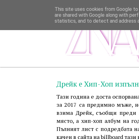
This site uses cookies from Google to d
are shared with Google along with perf
statistics, and to detect and address 
Дрейк е Хип-Хоп изпълн
Тази година е доста оспорван
за 2017 са предимно мъже, н
взима Дрейк, съобщи преди м
място, а хип-хоп албум на г
Пълният лист с подредбата н
качен в сайта на billboard тази