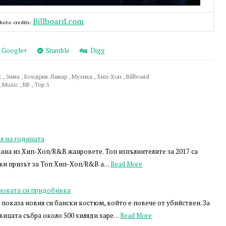
Billboard.com
hoto credits:
Google+
Stumble
Digg
к
,
Зима
,
Кендрик Ламар
,
Музика
,
Хип-Хоп
,
Billboard
,
Music
,
RB
,
Top 5
л на годината
ана из Хип-Хоп/R&B жанровете. Топ изпълнителите за 2017 са
ки призът за Топ Хип-Хоп/R&B а…
Read More
 новата си придобивка
показа новия си бански костюм, който е повече от убийствен. За
вицата събра около 500 хиляди харе…
Read More