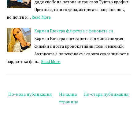
даде свобода, затова изтри своя Туитър профил.
През юли, тази година, актрисата направи нов,
но почти н…
Read More
Кармен Електра флиртува с феновете си
Кармен Електра последните седмици споделя
снимки с доста провокативни пози и мимики.
Актрисата е популярна със своята сексапилност и
чар, затова фен…
Read More
По-нова публикация
Начална
По-стара публикация
страница