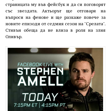
страницата му във фейсбук и да си поговорят
със звездата. Актьорът ще отговаря на
въпроси на фенове и ще разкаже повече за
новите епизоди от седмия сезон на "Срелата".
Стивън обеща да не влиза в роля на злия
Оливър.