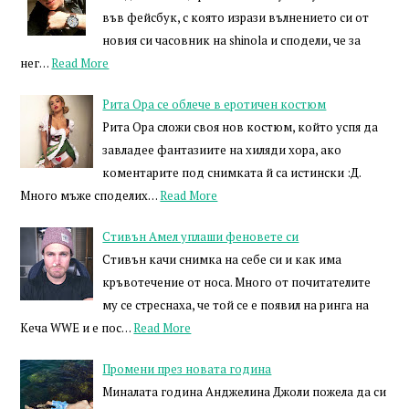
във фейсбук, с която изрази вълнението си от
новия си часовник на shinola и сподели, че за
нег…
Read More
Рита Ора се облече в еротичен костюм
Рита Ора сложи своя нов костюм, който успя да
завладее фантазиите на хиляди хора, ако
коментарите под снимката й са истински :Д.
Много мъже споделих…
Read More
Стивън Амел уплаши феновете си
Стивън качи снимка на себе си и как има
кръвотечение от носа. Много от почитателите
му се стреснаха, че той се е появил на ринга на
Кеча WWE и е пос…
Read More
Промени през новата година
Миналата година Анджелина Джоли пожела да си