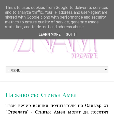
This site uses cookies from Google to deliver its services
and to analyze traffic. Your IP address and user-agent are
shared with Google along with performance and security
metrics to ensure quality of service, generate usage
statistics, and to detect and address abuse.
LEARN MORE
GOT IT
На живо със Стивън Амел
Тази вечер всички почитатели на Оливър от
"Стрелата" - Стивън Амел могат да посетят