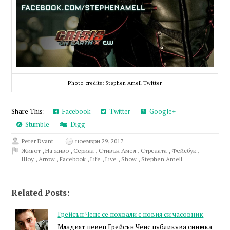
Photo credits: Stephen Amell Twitter
Share This:
Facebook
Twitter
Google+
Stumble
Digg
Peter Dvant
ноември 29, 2017
Живот
,
На живо
,
Сериал
,
Стивън Амел
,
Стрелата
,
Фейсбук
,
Шоу
,
Arrow
,
Facebook
,
Life
,
Live
,
Show
,
Stephen Amell
Related Posts:
Грейсън Ченс се похвали с новия си часовник
Младият певец Грейсън Ченс публикува снимка