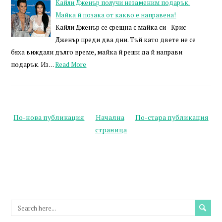
Кайли Дженър получи незаменим подарък.
Майка й позака от какво е направена!
Кайли Дженър се срещна с майка си - Крис
Дженър преди два дни. Тъй като двете не се
бяха виждали дълго време, майка й реши да й направи
подарък. Из…
Read More
По-нова публикация
Начална
По-стара публикация
страница