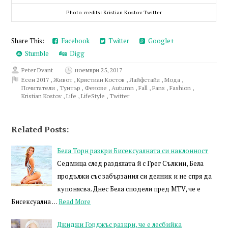
Photo credits: Kristian Kostov Twitter
Share This:
Facebook
Twitter
Google+
Stumble
Digg
Peter Dvant
ноември 25, 2017
Есен 2017
,
Живот
,
Кристиан Костов
,
Лайфстайл
,
Мода
,
Почитатели
,
Туитър
,
Фенове
,
Autumn
,
Fall
,
Fans
,
Fashion
,
Kristian Kostov
,
Life
,
LifeStyle
,
Twitter
Related Posts:
Бела Торн разкри Бисексуалната си наклонност
Седмица след раздялата й с Грег Сълкин, Бела
продължи със забързания си делник и не спря да
купонясва. Днес Бела сподели пред MTV, че е
Бисексуална …
Read More
Джиджи Горджъс разкри, че е лесбийка