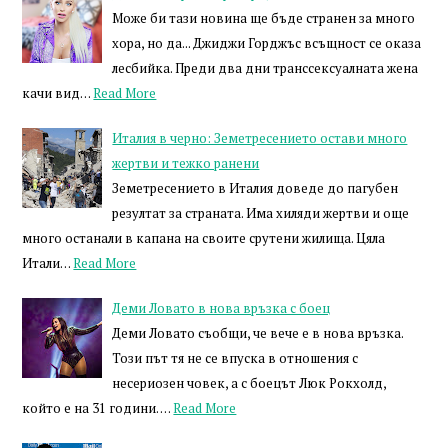
Може би тази новина ще бъде странен за много
хора, но да... Джиджи Горджъс всъщност се оказа
лесбийка. Преди два дни транссексуалната жена
качи вид…
Read More
Италия в черно: Земетресението остави много
жертви и тежко ранени
Земетресението в Италия доведе до пагубен
резултат за страната. Има хиляди жертви и още
много останали в капана на своите срутени жилища. Цяла
Итали…
Read More
Деми Ловато в нова връзка с боец
Деми Ловато съобщи, че вече е в нова връзка.
Този път тя не се впуска в отношения с
несериозен човек, а с боецът Люк Рокхолд,
който е на 31 години. …
Read More