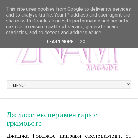
This site uses cookies from Google to deliver its services
and to analyze traffic. Your IP address and user-agent are
shared with Google along with performance and security
metrics to ensure quality of service, generate usage
statistics, and to detect and address abuse.
LEARN MORE
GOT IT
Джиджи експериментира с
гримовете
Джиджи Горджъс направи експеримент, от