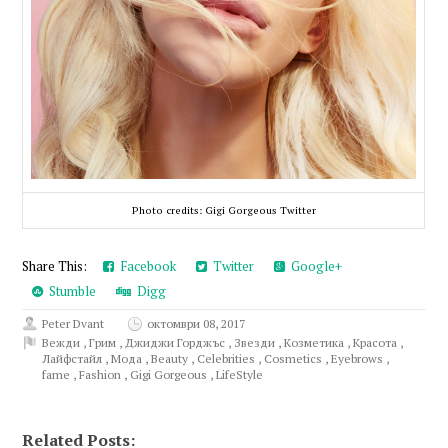
Photo credits: Gigi Gorgeous Twitter
Share This:
Facebook
Twitter
Google+
Stumble
Digg
Peter Dvant
октомври 08, 2017
Вежди
,
Грим
,
Джиджи Горджъс
,
Звезди
,
Козметика
,
Красота
,
Лайфстайл
,
Мода
,
Beauty
,
Celebrities
,
Cosmetics
,
Eyebrows
,
fame
,
Fashion
,
Gigi Gorgeous
,
LifeStyle
Related Posts: