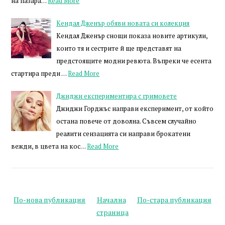
на пазара…
Read More
Кендал Дженър обяви новата си колекция
Кендал Дженър снощи показа новите артикули,
които тя и сестрите й ще представят на
предстоящите модни ревюта. Въпреки че есента
стартира преди …
Read More
Джиджи експериментира с гримовете
Джиджи Горджъс направи експеримент, от който
остана повече от доволна. Съвсем случайно
реалити сензацията си направи брокатени
вежди, в цвета на кос…
Read More
По-нова публикация
Начална
По-стара публикация
страница