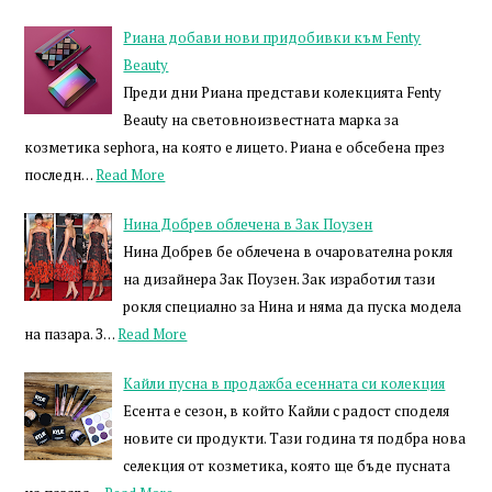
Риана добави нови придобивки към Fenty
Beauty
Преди дни Риана представи колекцията Fenty
Beauty на световноизвестната марка за
козметика sephora, на която е лицето. Риана е обсебена през
последн…
Read More
Нина Добрев облечена в Зак Поузен
Нина Добрев бе облечена в очарователна рокля
на дизайнера Зак Поузен. Зак изработил тази
рокля специално за Нина и няма да пуска модела
на пазара. З…
Read More
Кайли пусна в продажба есенната си колекция
Есента е сезон, в който Кайли с радост споделя
новите си продукти. Тази година тя подбра нова
селекция от козметика, която ще бъде пусната