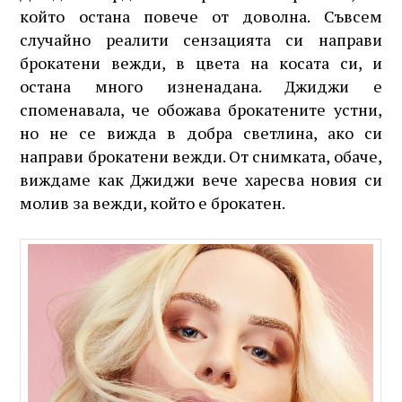
който остана повече от доволна. Съвсем
случайно реалити сензацията си направи
брокатени вежди, в цвета на косата си, и
остана много изненадана. Джиджи е
споменавала, че обожава брокатените устни,
но не се вижда в добра светлина, ако си
направи брокатени вежди. От снимката, обаче,
виждаме как Джиджи вече харесва новия си
молив за вежди, който е брокатен.