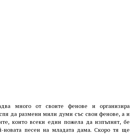
два много от своите фенове и организира
спя да размени мили думи със свои фенове, а и
ите, които всеки един пожела да изпълнят, бе
най-новата песен на младата дама. Скоро тя ще