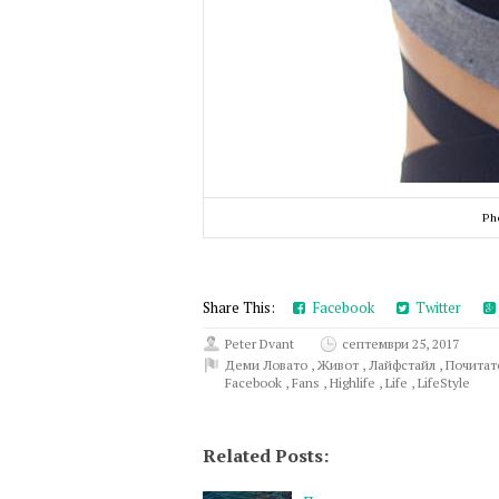
Ph
Share This:
Facebook
Twitter
Peter Dvant
септември 25, 2017
Деми Ловато
,
Живот
,
Лайфстайл
,
Почита
Facebook
,
Fans
,
Highlife
,
Life
,
LifeStyle
Related Posts: