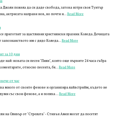
на
 Джоли пожела да си даде свобода, затова изтри своя Туитър
ина, актрисата направи нов, но почти н…
Read More
и
се приготвят за щастливия християнски празник Коледа. Дечицата
от запознанството им с дядо Коледа…
Read More
ит за 10 дни
де най-новата си песен "Пиян", която още първите 24 часа събра
 коментарите, относно песента, бя…
Read More
вече от час
ва много от своите фенове и организира лайвстрийм, където не
думи със свои фенове, а и попяха …
Read More
ли на Оливър от "Стрелата" - Стивън Амел могат да посетят