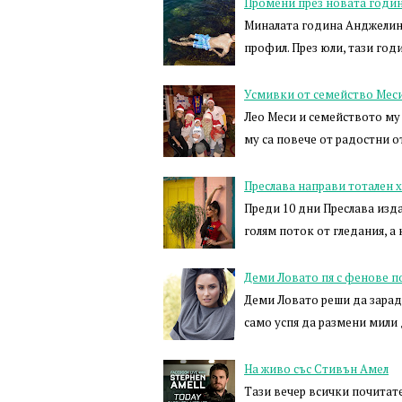
Промени през новата годи
Миналата година Анджелина
профил. През юли, тази год
Усмивки от семейство Мес
Лео Меси и семейството му 
му са повече от радостни 
Преслава направи тотален х
Преди 10 дни Преслава изда
голям поток от гледания, а
Деми Ловато пя с фенове по
Деми Ловато реши да зарад
само успя да размени мили 
На живо със Стивън Амел
Тази вечер всички почитате