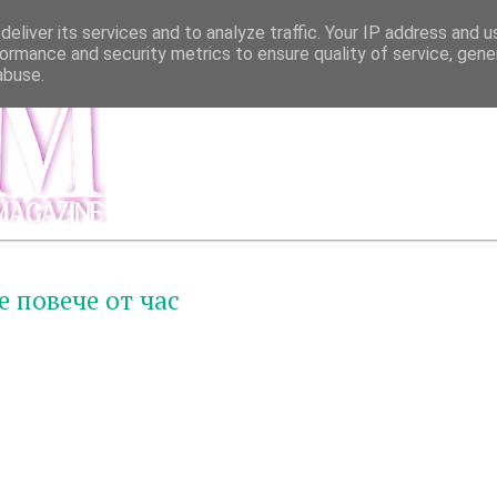
eliver its services and to analyze traffic. Your IP address and 
ormance and security metrics to ensure quality of service, gen
abuse.
МЕНЮ
ИНФОР
е повече от час