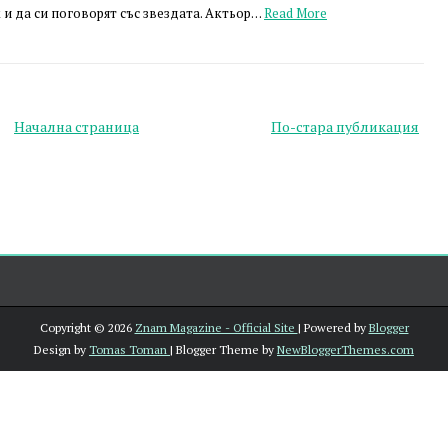
и да си поговорят със звездата. Актьор…
Read More
Начална страница
По-стара публикация
Copyright ©
2026
Znam Magazine - Official Site
| Powered by
Blogger
Design by
Tomas Toman
| Blogger Theme by
NewBloggerThemes.com