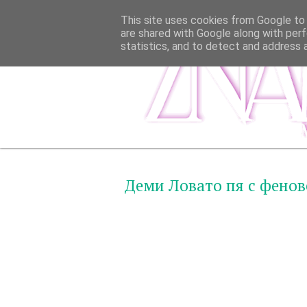
This site uses cookies from Google to d
are shared with Google along with perf
statistics, and to detect and address 
Деми Ловато пя с фенов