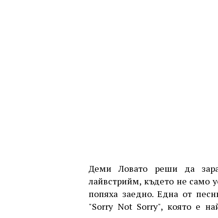
Деми Ловато реши да зара
лайвстрийм, където не само у
попяха заедно. Една от песн
"Sorry Not Sorry", която е 