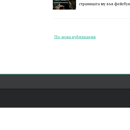
страницата му във фейсбук 
По-нова публикация