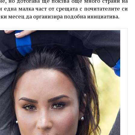
че, но дотогава ще покзва още много страни на
и една малка част от срещата с почитателите си
секи месец да организира подобна инициатива.