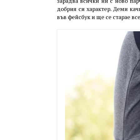
зарадва всички ни с ново пар
добрия си характер. Деми кач
във фейсбук и ще се старае в