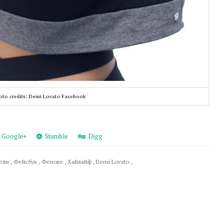
oto credits: Demi Lovato Facebook
Google+
Stumble
Digg
тели
,
Фейсбук
,
Фенове
,
Хайлайф
,
Demi Lovato
,