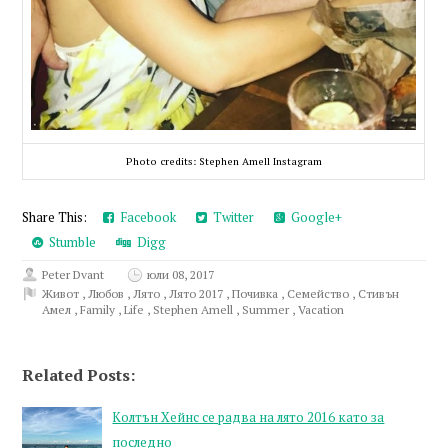
Photo credits: Stephen Amell Instagram
Share This:
Facebook
Twitter
Google+
Stumble
Digg
Peter Dvant
юли 08, 2017
Живот
,
Любов
,
Лято
,
Лято 2017
,
Почивка
,
Семейство
,
Стивън
Амел
,
Family
,
Life
,
Stephen Amell
,
Summer
,
Vacation
Related Posts:
Колтън Хейнс се радва на лято 2016 като за
последно