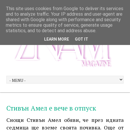
This site uses cookies from Google to deliver its services
and to analyze traffic. Your IP address and user-agent are
shared with Google along with performance and security
metrics to ensure quality of service, generate usage
statistics, and to detect and address abuse.
LEARN MORE
GOT IT
Стивън Амел е вече в отпуск
Снощи Стивън Амел обяви, че през идната
седмица ще вземе своята почивка. Още от