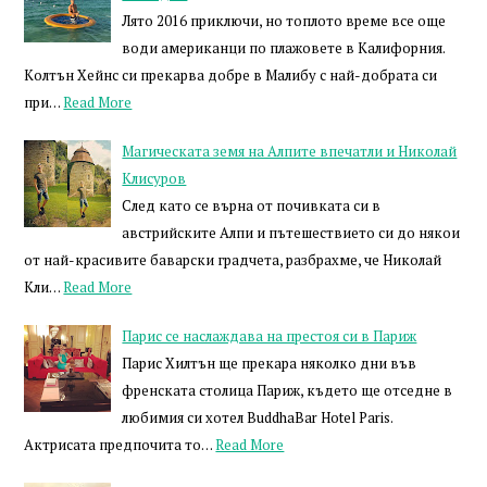
Лято 2016 приключи, но топлото време все още
води американци по плажовете в Калифорния.
Колтън Хейнс си прекарва добре в Малибу с най-добрата си
при…
Read More
Магическата земя на Алпите впечатли и Николай
Клисуров
След като се върна от почивката си в
австрийските Алпи и пътешествието си до някои
от най-красивите баварски градчета, разбрахме, че Николай
Кли…
Read More
Парис се наслаждава на престоя си в Париж
Парис Хилтън ще прекара няколко дни във
френската столица Париж, където ще отседне в
любимия си хотел BuddhaBar Hotel Paris.
Актрисата предпочита то…
Read More