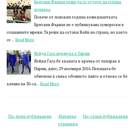
Британи Фърлан реши да се отдаде на есенна
почивка
Повече от половин година комедиантката
Британи Фърлан не е публикувала хуморески в
социалните мрежи. Тя реши да остави Вайн на страна, но както
се …
Read More
Лейди Гага щурмува в Париж
Лейди Гага бе хваната в крачка от папарак в
Париж, днес, 29 ноември 2016. Певицата бе
облечена в синьо обемисто палто и отново се бе
качила на 30-са…
Read More
По-нова публикация
Начална
По-стара публикация
страница