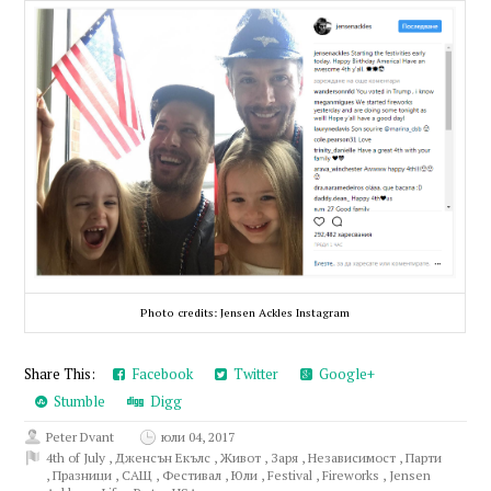
Photo credits: Jensen Ackles Instagram
Share This:
Facebook
Twitter
Google+
Stumble
Digg
Peter Dvant
юли 04, 2017
4th of July
,
Дженсън Екълс
,
Живот
,
Заря
,
Независимост
,
Парти
,
Празници
,
САЩ
,
Фестивал
,
Юли
,
Festival
,
Fireworks
,
Jensen