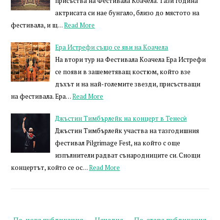
присъства на Фестивала Коачела. Тази година
актрисата си нае бунгало, близо до мястото на
фестивала, и щ…
Read More
Ера Истрефи също се яви на Коачела
На втори тур на Фестивала Коачела Ера Истрефи
се появи в зашеметяващ костюм, който взе
дъхът и на най-големите звезди, присъстващи
на фестивала. Ера…
Read More
Джъстин Тимбърлейк на концерт в Тенесѝ
Джъстин Тимбърлейк участва на тазгодишния
фестивал Pilgrimage Fest, на който с още
изпълнители радват сънародниците си. Снощи
концертът, който се ос…
Read More
По-нова публикация
Начална
По-стара публикация