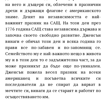
на него и дъщеря си, облечени в празнични
дрехи и държащи флагове с американското
знаме. Денят на независимостта е най-
важният празник на САЩ. На този ден през
1776 година САЩ става независима държава и
започва своето свободно развитие. Дженсън
винаги е обичал този ден и всяка година го
прави все по-забавен и по-запомнящ се.
Семейството му е най-важното нещо в живота
му и в този ден то е задължителна част, за да
може празникът да бъде още по-уникален.
Дженсън пожела весел празник на всеки
американец и посъветва всичките си
последователи да не спират да вярват в
мечтите си, винаги да се стараят и работят по
осъществяването им.