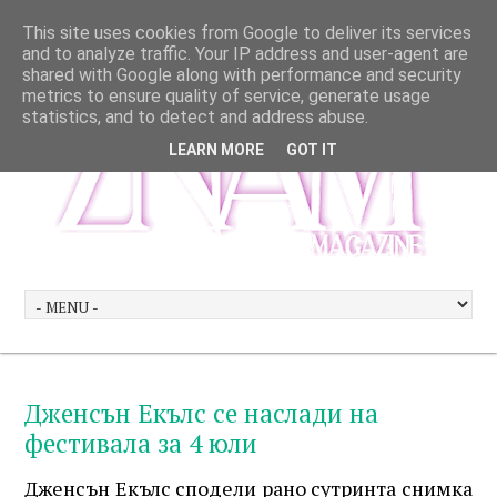
This site uses cookies from Google to deliver its services
and to analyze traffic. Your IP address and user-agent are
shared with Google along with performance and security
metrics to ensure quality of service, generate usage
statistics, and to detect and address abuse.
LEARN MORE
GOT IT
Дженсън Екълс се наслади на
фестивала за 4 юли
Дженсън Екълс сподели рано сутринта снимка