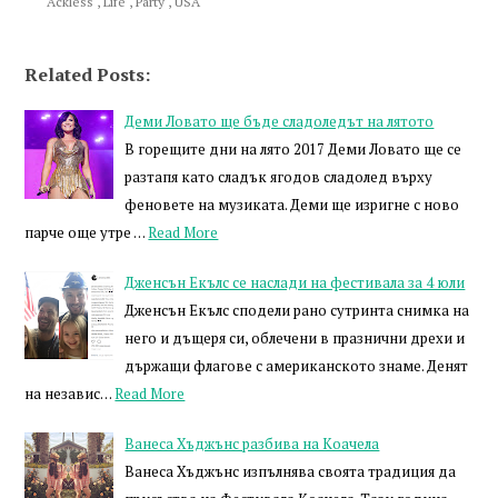
Ackless
,
Life
,
Party
,
USA
Related Posts:
Деми Ловато ще бъде сладоледът на лятото
В горещите дни на лято 2017 Деми Ловато ще се
разтапя като сладък ягодов сладолед върху
феновете на музиката. Деми ще изригне с ново
парче още утре …
Read More
Дженсън Екълс се наслади на фестивала за 4 юли
Дженсън Екълс сподели рано сутринта снимка на
него и дъщеря си, облечени в празнични дрехи и
държащи флагове с американското знаме. Денят
на независ…
Read More
Ванеса Хъджънс разбива на Коачела
Ванеса Хъджънс изпълнява своята традиция да