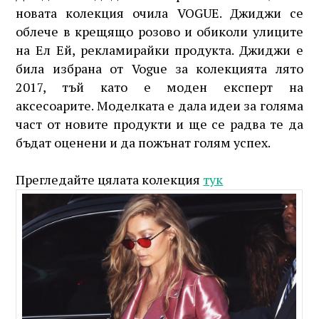
новата колекция очила VOGUE. Джиджи се
облече в крещящо розово и обиколи улиците
на Ел Ей, рекламирайки продукта. Джиджи е
била избрана от Vogue за колекцията лято
2017, тъй като е моден експерт на
аксесоарите. Моделката е дала идеи за голяма
част от новите продукти и ще се радва те да
бъдат оценени и да пожънат голям успех.
Прегледайте цялата колекция
тук