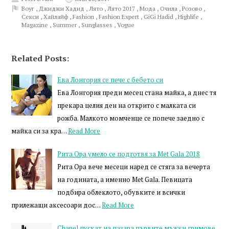
Воуг
,
Джиджи Хадид
,
Лято
,
Лято 2017
,
Мода
,
Очила
,
Розово
,
Секси
,
Хайлайф
,
Fashion
,
Fashion Expert
,
GiGi Hadid
,
Highlife
,
Magazine
,
Summer
,
Sunglasses
,
Vogue
Related Posts:
Ева Лонгория се пече с бебето си
Ева Лонгория преди месец стана майка, а днес тя
прекара целия ден на открито с малката си
рожба. Малкото момченце се попече заедно с
майка си за кра…
Read More
Рита Ора умело се подготвя за Met Gala 2018
Рита Ора вече месеци наред се стяга за вечерта
на годината, а именно Met Gala. Певицата
подбира облеклото, обувките и всички
прилежащи аксесоари дос…
Read More
Chanel пускат на пазара първите мъжки гримове