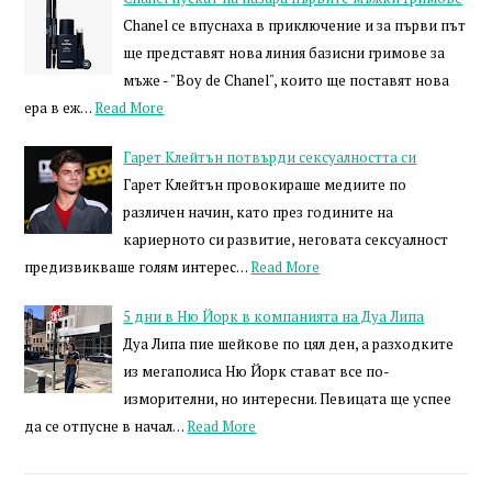
Chanel се впуснаха в приключение и за първи път
ще представят нова линия базисни гримове за
мъже - "Boy de Chanel", които ще поставят нова
ера в еж…
Read More
Гарет Клейтън потвърди сексуалността си
Гарет Клейтън провокираше медиите по
различен начин, като през годините на
кариерното си развитие, неговата сексуалност
предизвикваше голям интерес…
Read More
5 дни в Ню Йорк в компанията на Дуа Липа
Дуа Липа пие шейкове по цял ден, а разходките
из мегаполиса Ню Йорк стават все по-
изморителни, но интересни. Певицата ще успее
да се отпусне в начал…
Read More