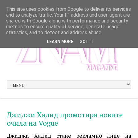
This site uses cookies from Google to deliver its services
and to analyze traffic. Your IP address and user-agent are
shared with Google along with performance and security
metrics to ensure quality of service, generate usage
statistics, and to detect and address abuse.
LEARN MORE
GOT IT
Джиджи Хадид промотира новите
очила на Vogue
Джиджи Хадид стане рекламно лице на