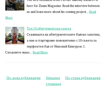
here for Znam Magazine. Read the interview between
us and learn more about his coming project…
Read
More
Топ 10 абитуриентски съвета
Седмицата на абитуриентските балове започна,
а ние я стартираме положително с 10 съвета за
перфектен бал от Николай Клисуров. 1.
Споделете макс…
Read More
По-нова публикация
Начална
По-стара публикация
страница