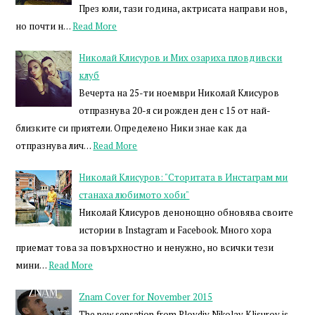
През юли, тази година, актрисата направи нов,
но почти н…
Read More
Николай Клисуров и Мих озариха пловдивски
клуб
Вечерта на 25-ти ноември Николай Клисуров
отпразнува 20-я си рожден ден с 15 от най-
близките си приятели. Определено Ники знае как да
отпразнува лич…
Read More
Николай Клисуров: "Сторитата в Инстаграм ми
станаха любимото хоби"
Николай Клисуров денонощно обновява своите
истории в Instagram и Facebook. Много хора
приемат това за повърхностно и ненужно, но всички тези
мини…
Read More
Znam Cover for November 2015
The new sensation from Plovdiv Nikolay Klisurov is