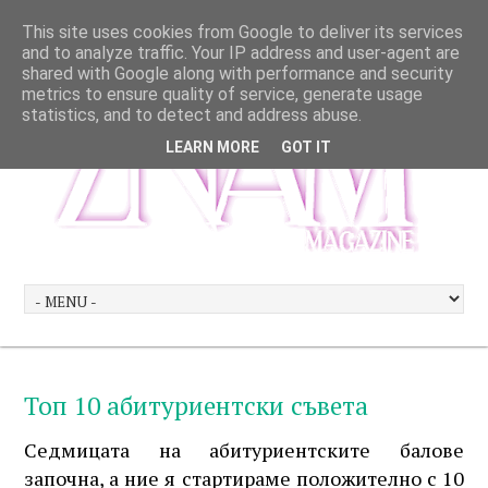
This site uses cookies from Google to deliver its services
and to analyze traffic. Your IP address and user-agent are
shared with Google along with performance and security
metrics to ensure quality of service, generate usage
statistics, and to detect and address abuse.
LEARN MORE
GOT IT
Топ 10 абитуриентски съвета
Седмицата на абитуриентските балове
започна, а ние я стартираме положително с 10