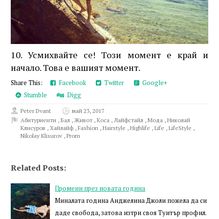
10. Усмихвайте се! Този момент е край и
начало. Това е вашият момент.
Share This:
Facebook
Twitter
Google+
Stumble
Digg
Peter Dvant
май 23, 2017
Абитуриенти
,
Бал
,
Живот
,
Коса
,
Лайфстайл
,
Мода
,
Николай
Клисуров
,
Хайлайф
,
Fashion
,
Hairstyle
,
Highlife
,
Life
,
LifeStyle
,
Nikolay Klisurov
,
Prom
Related Posts:
Промени през новата година
Миналата година Анджелина Джоли пожела да си
даде свобода, затова изтри своя Туитър профил.