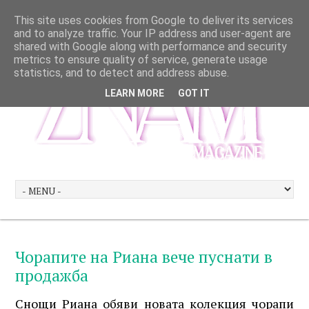
This site uses cookies from Google to deliver its services
and to analyze traffic. Your IP address and user-agent are
shared with Google along with performance and security
metrics to ensure quality of service, generate usage
statistics, and to detect and address abuse.
LEARN MORE
GOT IT
Чорапите на Риана вече пуснати в
продажба
Снощи Риана обяви новата колекция чорапи