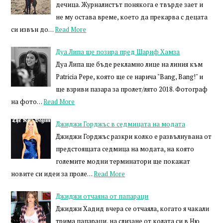
дечица. Журналистът понякога е твърде зает и
не му остава време, което да прекарва с децата
си извън до…
Read More
Дуа Липа ще позира пред Шариф Хамза
Дуа Липа ще бъде рекламно лице на линия към
Patricia Pepe, която ще се нарича "Bang, Bang!" и
ще взриви пазара за пролет/лято 2018. Фотограф
на фото…
Read More
Джиджи Горджъс в седмицата на модата
Джиджи Горджъс разкри колко е развълнувана от
предстоящата седмица на модата, на която
големите модни терминатори ще покажат
новите си идеи за проле…
Read More
Джиджи отчаяна от папараци
Джиджи Хадид вчера се отчаяла, когато я чакали
трима папараци, на слизане от колата си в Ню