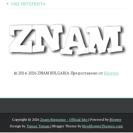
ОЩЕ ИНТЕРВЮТА
© 2014-2026 ZNAM BULGARIA. Предоставено от
Blogger
.
Copyright ©
2026
Znam Magazine - Official Site
| Powered by
Blogger
Design by
Tomas Toman
| Blogger Theme by
NewBloggerThemes.com