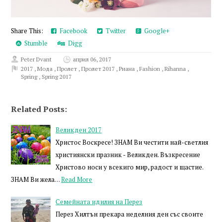
Share This:
Facebook
Twitter
Google+
Stumble
Digg
Peter Dvant
април 06, 2017
2017
,
Мода
,
Пролет
,
Пролет 2017
,
Риана
,
Fashion
,
Rihanna
,
Spring
,
Spring 2017
Related Posts:
Великден 2017
Христос Воскресе! ЗНАМ Ви честити най-светлия
християнски празник - Великден. Възкресение
Христово носи у всекиго мир, радост и щастие.
ЗНАМ Ви жела…
Read More
Семейната идилия на Перез
Перез Хилтън прекара неделния ден със своите