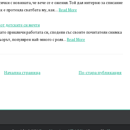
чки с новината, че вече се е оженил. Той дал интервю за списание
ак е протекла сватбата му, как…
Read More
от детските си мечти
като приключи работата си, сподели със своите почитатели снимка
ьорът, популярен най-много с роля…
Read More
Начална страница
По-стара публикация