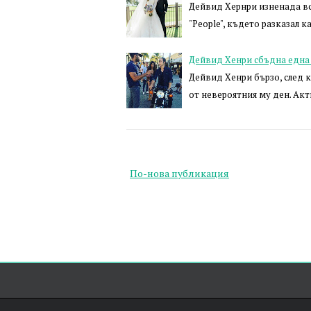
Дейвид Хернри изненада вси
"People", където разказал к
Дейвид Хенри сбъдна една 
Дейвид Хенри бързо, след 
от невероятния му ден. Акт
По-нова публикация