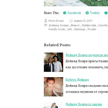
Share This:
Facebook
Twitter
Peter Dvant
април 23, 2017
Дейвид Хенри
,
Живот
,
Лайфстайл
,
Сватб
Family Goals
,
Life
,
Marriage
,
People
Related Posts:
Дейвид Хенри подкрепя при
Дейвид Хенри присъстваше 
как да откаже поканата, з
Бебето Дейвид
Дейвид Хенри сподели снощ
останаха изумени от огром
Дейвид Хенри се ожени