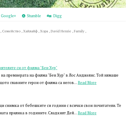
Google+
Stumble
Digg
а
,
Семейство
,
Хайлайф
,
Хора
,
David Henrie
,
Family
,
ятелите си от филма "Бен Хур"
на премиерата на филма "Бен Хур" в Лос Анджелис. Той нямаше
ащото главните герои от филма са негов…
Read More
и снимка от бебешките си години с всички свои почитатели. Те
ната прилика в годините. Сладкият Дей…
Read More