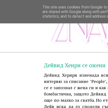
This site uses cookies from Google to d
are shared with Google along with perf
statistics, and to detect and address 
Дейвид Хенри се ожени
Дейвид Хернри изненада вси
интервю за списание "People",
се е запознал с жена си и как
бомбастична, защото Дейвид 
още по-малко за сватба. Но е
Дейв иска да го сподели съ