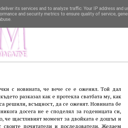
eliver its services and to analyze traffic. Your IP address and 
ormance and security metrics to ensure quality of service, gen
abuse.
МЕНЮ
ИНФОР
чки с новината, че вече се е оженил. Той дал
 където разказал как е протекла сватбата му, как
 са решили, всъщност, да се оженят. Новината бе
никога досега не е споделял за годеницата си,
то, че щастливият момент за двойката е дошъл и
с своите почитатели и последователи. Желаем