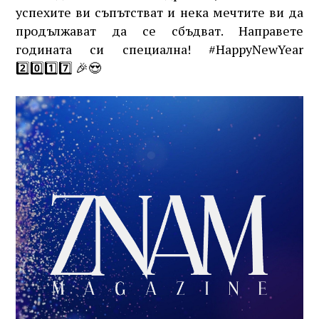
успехите ви съпътстват и нека мечтите ви да
продължават да се сбъдват. Направете
годината си специална! #HappyNewYear
2️⃣0️⃣1️⃣7️⃣ 🎉😍