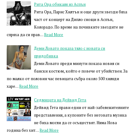
Рита Ора обикаля из Аспън
Рита Ора, Парис Хилтън и още други звезди бяха
част от концерт на Дипло снощи в Аспън,
Колорадо. По време на почивките звездите не
спряха да си прав…
Read More
Деми Ловато показа тяло с новата си
придобивка
Деми Ловато преди минути показа новия си
бански костюм, който е повече от убийствен. За
по малко от половин час певицата събра около 500 хиляди
харе…
Read More
Седмицата на Дейвид Гета
Дейвид Гета прави едни от най-забележителните
представления, а купоните без неговата музика
не биха могли да се осъществят. Няма Нова
година без хит…
Read More