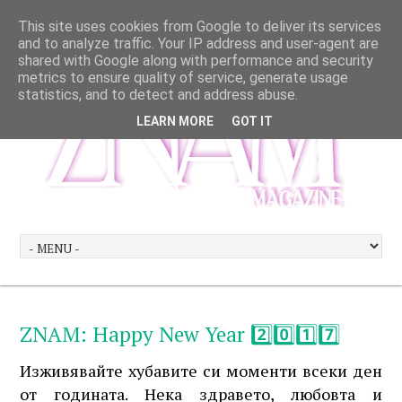
This site uses cookies from Google to deliver its services
and to analyze traffic. Your IP address and user-agent are
shared with Google along with performance and security
metrics to ensure quality of service, generate usage
statistics, and to detect and address abuse.
LEARN MORE
GOT IT
ZNAM: Happy New Year 2️⃣0️⃣1️⃣7️⃣
Изживявайте хубавите си моменти всеки ден
от годината. Нека здравето, любовта и