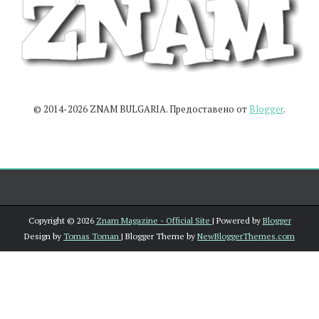
© 2014-2026 ZNAM BULGARIA. Предоставено от
Blogger
.
Copyright ©
2026
Znam Magazine - Official Site
| Powered by
Blogger
Design by
Tomas Toman
| Blogger Theme by
NewBloggerThemes.com