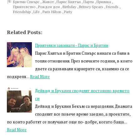
Бритни Спиърс
,
Живот
,
Парис Хилтън
,
Парти
,
Прилика
,
Приятелство
,
Рожден ден
,
Birthday
,
Britney Spears
,
Friends
,
Friendship
,
Life
,
Paris Hilton
,
Party
Related Posts:
Приятелки завинаги - Парис и Бритни
Парис Хилтън и Бритни Спиърс винаги са били в
топли отношения. През всичките години, в които
двете са развивали кариерите си, взаимно са се
подкрепя…
Read More
Дейвид и Бруклин споделят постоянно времето
си
Дейвид и Бруклин Бекъм са неразделни. Двамата
споделят все повече време заедно, а проектите,
по които работят се получават още по-добре, когато баща…
Read More