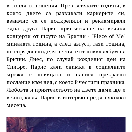
в топли отношения. През всичките години, в
които двете са развивали кариерите си,
взаимно са се подкрепяли и рекламирали
една друга. Парис присъстваше на всички
концерти от шоуто на Бритни - "Piece of Me"
миналата година, а след август, тази година,
не спря да споделя песните от новия албум на
Бритни. Днес, по случай рождения ден на
Спиърс, Парис качи снимка в социалните
мрежи с певицата и написа прекрасно
послание към нея, с което й честити празника.
Любовта и приятелството на двете дами ще е
вечно, казва Парис в интервю преди няколко
месеца.