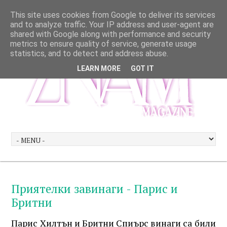
This site uses cookies from Google to deliver its services
and to analyze traffic. Your IP address and user-agent are
shared with Google along with performance and security
metrics to ensure quality of service, generate usage
statistics, and to detect and address abuse.
LEARN MORE
GOT IT
Приятелки завинаги - Парис и
Бритни
Парис Хилтън и Бритни Спиърс винаги са били