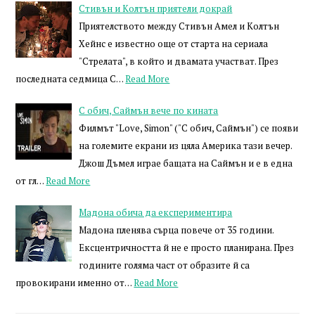
Стивън и Колтън приятели докрай
Приятелството между Стивън Амел и Колтън
Хейнс е известно още от старта на сериала
"Стрелата", в който и двамата участват. През
последната седмица С…
Read More
С обич, Саймън вече по кината
Филмът "Love, Simon" ("С обич, Саймън") се появи
на големите екрани из цяла Америка тази вечер.
Джош Дъмел играе бащата на Саймън и е в една
от гл…
Read More
Мадона обича да експериментира
Мадона пленява сърца повече от 35 години.
Ексцентричността й не е просто планирана. През
годините голяма част от образите й са
провокирани именно от…
Read More