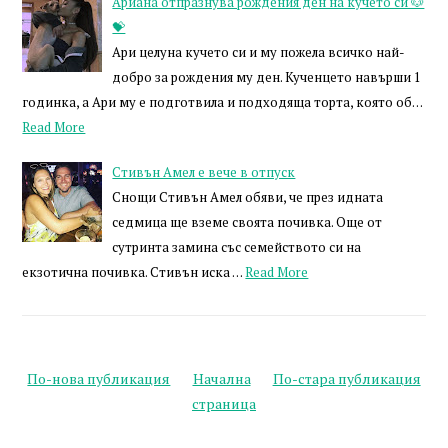
Ариана отпразнува рождения ден на кучето си 🐶
💝
Ари целуна кучето си и му пожела всичко най-
добро за рождения му ден. Кученцето навърши 1
годинка, а Ари му е подготвила и подходяща торта, която об…
Read More
Стивън Амел е вече в отпуск
Снощи Стивън Амел обяви, че през идната
седмица ще вземе своята почивка. Още от
сутринта замина със семейството си на
екзотична почивка. Стивън иска …
Read More
По-нова публикация
Начална
По-стара публикация
страница