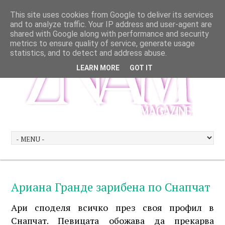
This site uses cookies from Google to deliver its services
and to analyze traffic. Your IP address and user-agent are
shared with Google along with performance and security
metrics to ensure quality of service, generate usage
statistics, and to detect and address abuse.
LEARN MORE
GOT IT
Ариана Гранде зарибена по Снапчат
Ари споделя всичко през своя профил в
Снапчат. Певицата обожава да прекарва