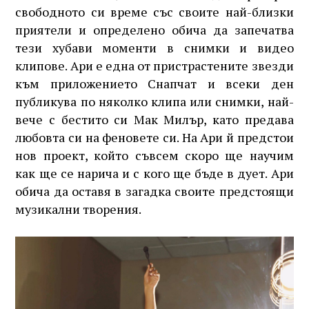
свободното си време със своите най-близки
приятели и определено обича да запечатва
тези хубави моменти в снимки и видео
клипове. Ари е една от пристрастените звезди
към приложението Снапчат и всеки ден
публикува по няколко клипа или снимки, най-
вече с бестито си Мак Милър, като предава
любовта си на феновете си. На Ари й предстои
нов проект, който съвсем скоро ще научим
как ще се нарича и с кого ще бъде в дует. Ари
обича да оставя в загадка своите предстоящи
музикални творения.