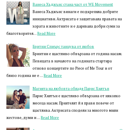
Ванеса Хъджънс стана част от WE Movement
Ванеса Хъджънс винаги е подкрепяла добрите
инициативи. Актрисата е защитавала правата на
хората и животните и е дарявала добри суми за
благотворител…
Read More
Бритни Спиърс танцува от любов
Бринтни е щастливо обвързана от година насам.
Певицата в началото на годината стартира
отново концертите по Piece of Me Tour и от
близо година не е …
Read More
Магията на любовта обладя Парис Хилтън
Парис Хилтън е щастливо обвързана от няколко
месеца насам. Приятелят й я прави повече от
щастлива. Актрисата сподели за многото мили
жестове, думи и …
Read More