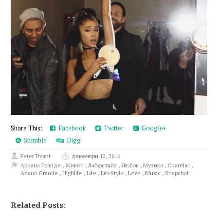
Share This:
Facebook
Twitter
Google+
Stumble
Digg
Peter Dvant
декември 12, 2016
Ариана Гранде
,
Живот
,
Лайфстайл
,
Любов
,
Музика
,
СнапЧат
,
Ariana Grande
,
Highlife
,
Life
,
LifeStyle
,
Love
,
Music
,
Snapchat
Related Posts: