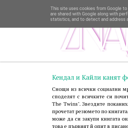
This site uses cookies from Google to d
are shared with Google along with perf
statistics, and to detect and address 
Кендал и Кайли канят ф
Снощи из всички социални мр
споделят с всичките си почит
The Twins". Звездите поканих
прочетат резюмето по книгата.
може да си закупи книгата он
това е първият й опит в писан