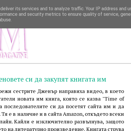
eliver its services and to analyze traffic. Your IP address and 
ormance and security metrics to ensure quality of service, gen
abuse.
МЕНЮ
ИНФОР
еновете си да закупят книгата им
ежи сестрите Дженър направиха видео, в което
атели новата им книга, която се казва "Time of
а последователите си да посетят сайта им и да
 Тя е в наличие и в сайта Amazon, откъдето всеки
лайн. Кайли е изключително развълнува, защото
ето на литературно произведение. Книгата струва