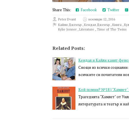
Share This:
Facebook
Twitter
Peter Dvant
ноември 12, 2016
Кайли Дженър
,
Кендал Дженър
,
Книга
,
Ку
Kylie Jenner
,
Literature
,
Time of The Twins
Related Posts:
Кендал и Кайли канят фено
Снощи из всички социални 
всичките си почитатели нов
Кой помни? №18 | "Хамлет"
Трагедията "Хамлет" от Уил
литературата и театър и на