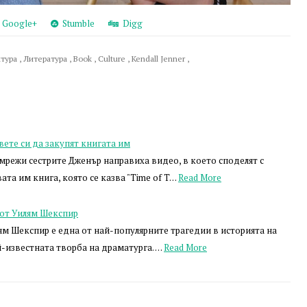
Google+
Stumble
Digg
лтура
,
Литература
,
Book
,
Culture
,
Kendall Jenner
,
вете си да закупят книгата им
мрежи сестрите Дженър направиха видео, в което споделят с
ата им книга, която се казва "Time of T…
Read More
 от Уилям Шекспир
ям Шекспир е една от най-популярните трагедии в историята на
й-известната творба на драматурга. …
Read More