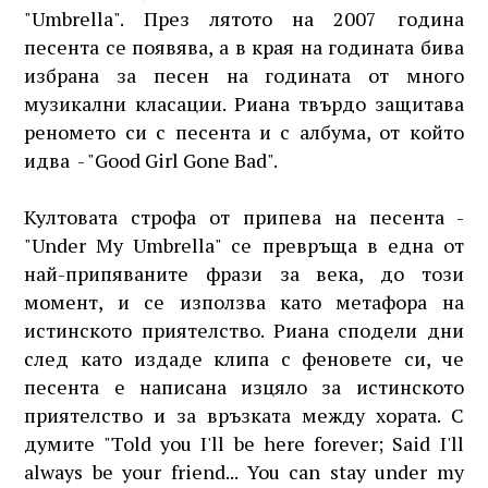
"Umbrella". През лятото на 2007 година
песента се появява, а в края на годината бива
избрана за песен на годината от много
музикални класации. Риана твърдо защитава
реномето си с песента и с албума, от който
идва - "Good Girl Gone Bad".
Култовата строфа от припева на песента -
"Under My Umbrella" се превръща в една от
най-припяваните фрази за века, до този
момент, и се използва като метафора на
истинското приятелство. Риана сподели дни
след като издаде клипа с феновете си, че
песента е написана изцяло за истинското
приятелство и за връзката между хората. С
думите "Told you I'll be here forever; Said I'll
always be your friend... You can stay under my