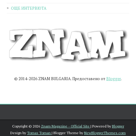
ОЩЕ ИНТЕРВЮТА
© 2014-2026 ZNAM BULGARIA. Предоставено от
Blogger
.
Copyright ©
2026
Znam Magazine - Official Site
| Powered by
Blogger
Design by
Tomas Toman
| Blogger Theme by
NewBloggerThemes.com