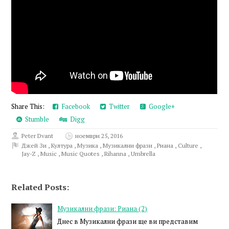
Share This:
Facebook
Twitter
Google+
Stumble
Digg
Peter Dvant
ноември 25, 2016
Джей Зи
,
Култура
,
Музика
,
Музикални фрази
,
Риана
,
Culture
,
Jay-Z
,
Music
,
Music Quotes
,
Rihanna
,
Umbrella
Related Posts:
Музикални фрази: Риана (2)
Днес в Музикални фрази ще ви представим