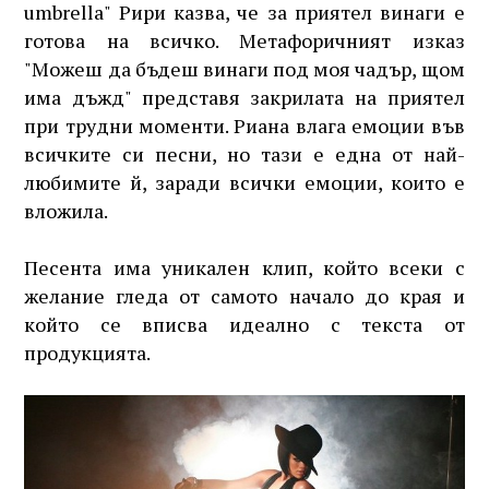
umbrella" Рири казва, че за приятел винаги е
готова на всичко. Метафоричният изказ
"Можеш да бъдеш винаги под моя чадър, щом
има дъжд" представя закрилата на приятел
при трудни моменти. Риана влага емоции във
всичките си песни, но тази е една от най-
любимите й, заради всички емоции, които е
вложила.
Песента има уникален клип, който всеки с
желание гледа от самото начало до края и
който се вписва идеално с текста от
продукцията.