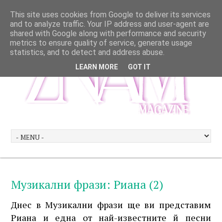
This site uses cookies from Google to deliver its services
and to analyze traffic. Your IP address and user-agent are
shared with Google along with performance and security
metrics to ensure quality of service, generate usage
statistics, and to detect and address abuse.
LEARN MORE
GOT IT
Музикални фрази: Риана (2)
Днес в Музикални фрази ще ви представим
Риана и една от най-известните й песни