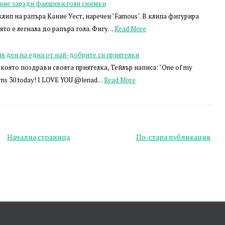
ание заради фалшиви голи снимки
клип на рапъра Кание Уест, наречен "Famous". В клипа фигурира
ято е легнала до рапъра гола. Фигу…
Read More
я ден на една от най-добрите си приятелки
 която поздрави своята приятелка, Тейлър написа: "One of my
turns 30 today! I LOVE YOU @lenad…
Read More
Начална страница
По-стара публикация