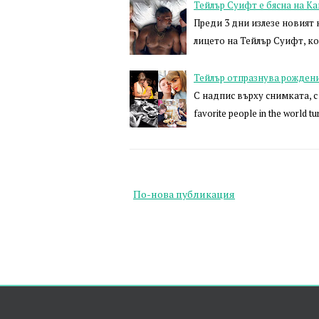
Тейлър Суифт е бясна на К
Преди 3 дни излезе новият 
лицето на Тейлър Суифт, ко
Тейлър отпразнува рождени
С надпис върху снимката, с
favorite people in the world 
По-нова публикация