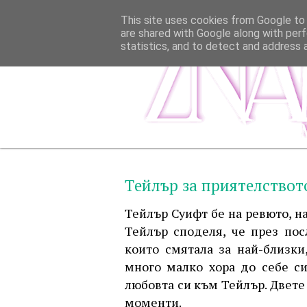
This site uses cookies from Google to d
are shared with Google along with perf
statistics, and to detect and address 
Tейлър за приятелствот
Тейлър Суифт бе на ревюто, н
Тейлър споделя, че през по
които смятала за най-близки
много малко хора до себе с
любовта си към Тейлър. Двете
моменти.