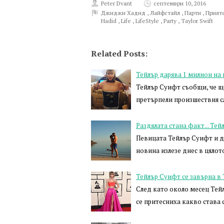
Peter Dvant
септември 10, 2016
Джиджи Хадид
,
Лайфстайл
,
Парти
,
Прият
Hadid
,
Life
,
LifeStyle
,
Party
,
Taylor Swift
Related Posts:
Тейлър дарява 1 милион на
Тейлър Суифт съобщи, че ще
претърпели произшествия 
Раздялата стана факт... Те
Певицата Тейлър Суифт и д
новина излезе днес в цялот
Тейлър Суифт се завърна в
След като около месец Тей
се притесниха какво става