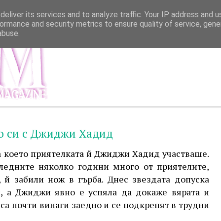
eliver its services and to analyze traffic. Your IP address and 
ormance and security metrics to ensure quality of service, gen
abuse.
МЕНЮ
ИНФОР
о си с Джиджи Хадид
а което приятелката й Джиджи Хадид участваше.
следните няколко години много от приятелите,
, й забили нож в гърба. Днес звездата допуска
и, а Джиджи явно е успяла да докаже вярата и
 са почти винаги заедно и се подкрепят в трудни