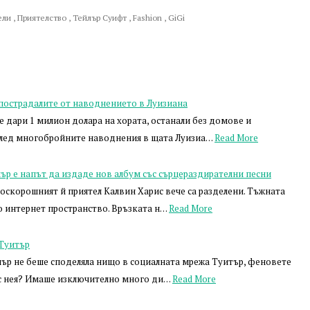
ели
,
Приятелство
,
Тейлър Суифт
,
Fashion
,
GiGi
 пострадалите от наводнението в Луизиана
 дари 1 милион долара на хората, останали без домове и
след многобройните наводнения в щата Луизиа…
Read More
йлър е напът да издаде нов албум със сърцераздирателни песни
оскорошният й приятел Калвин Харис вече са разделени. Тъжната
о интернет пространство. Връзката н…
Read More
 Туитър
лър не беше споделяла нищо в социалната мрежа Туитър, феновете
 с нея? Имаше изключително много ди…
Read More