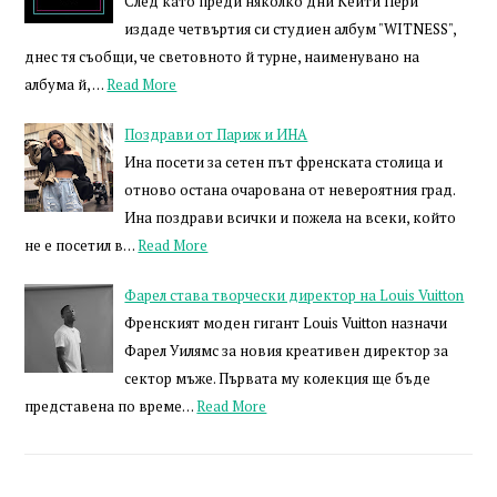
След като преди няколко дни Кейти Пери
издаде четвъртия си студиен албум "WITNESS",
днес тя съобщи, че световното й турне, наименувано на
албума й, …
Read More
Поздрави от Париж и ИНА
Ина посети за сетен път френската столица и
отново остана очарована от невероятния град.
Ина поздрави всички и пожела на всеки, който
не е посетил в…
Read More
Фарел става творчески директор на Louis Vuitton
Френският моден гигант Louis Vuitton назначи
Фарел Уилямс за новия креативен директор за
сектор мъже. Първата му колекция ще бъде
представена по време…
Read More