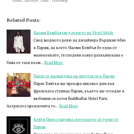
Hadid
,
LifeStyle
,
Paris
,
Travelling
Related Posts:
Наоми Кембъл след ревюто на Virgil Abloh
След модното ревю на дизайнера Върджил Абло
в Париж, на което Наоми Кембъл бе една от
манекенките, тя сподели колко развълнувана е
била от тази възм…
Read More
Парис се наслаждава на престоя си в Париж
Парис Хилтън ще прекара няколко дни във
френската столица Париж, където ще отседне в
любимия си хотел BuddhaBar Hotel Paris.
Актрисата предпочита то…
Read More
Кейти Пери стартира световното си турне от
Париж