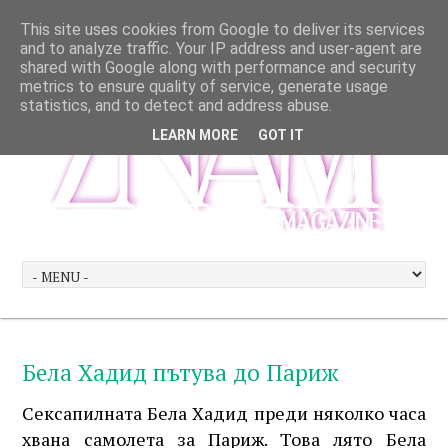
This site uses cookies from Google to deliver its services
and to analyze traffic. Your IP address and user-agent are
shared with Google along with performance and security
metrics to ensure quality of service, generate usage
statistics, and to detect and address abuse.
LEARN MORE
GOT IT
Бела Хадид пътува до Париж
Сексапилната Бела Хадид преди няколко часа
хвана самолета за Париж. Това лято Бела