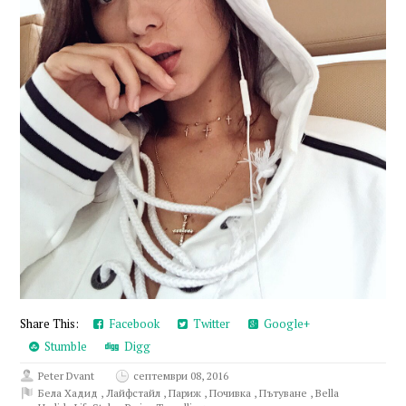
Share This:
Facebook
Twitter
Google+
Stumble
Digg
Peter Dvant
септември 08, 2016
Бела Хадид
,
Лайфстайл
,
Париж
,
Почивка
,
Пътуване
,
Bella