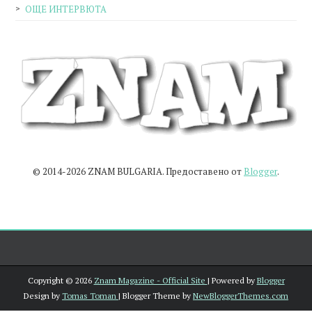
ОЩЕ ИНТЕРВЮТА
© 2014-2026 ZNAM BULGARIA. Предоставено от
Blogger
.
Copyright ©
2026
Znam Magazine - Official Site
| Powered by
Blogger
Design by
Tomas Toman
| Blogger Theme by
NewBloggerThemes.com