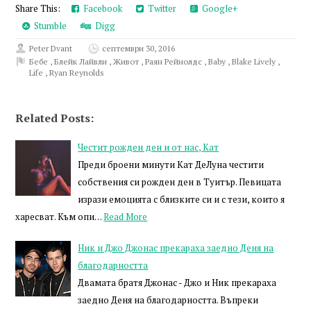
Share This:
Facebook
Twitter
Google+
Stumble
Digg
Peter Dvant
септември 30, 2016
Бебе
,
Блейк Лайвли
,
Живот
,
Раян Рейнолдс
,
Baby
,
Blake Lively
,
Life
,
Ryan Reynolds
Related Posts:
Честит рожден ден и от нас, Кат
Преди броени минути Кат ДеЛуна честити
собствения си рожден ден в Туитър. Певицата
изрази емоцията с близките си и с тези, които я
харесват. Към опи…
Read More
Ник и Джо Джонас прекараха заедно Деня на
благодарността
Двамата братя Джонас - Джо и Ник прекараха
заедно Деня на благодарността. Въпреки