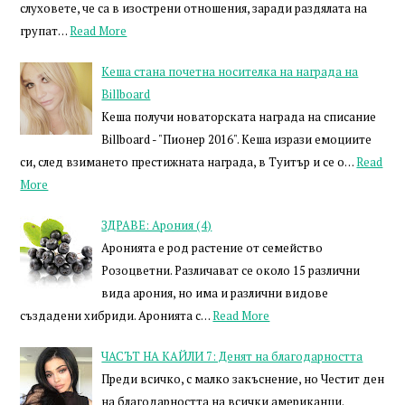
слуховете, че са в изострени отношения, заради раздялата на
групат…
Read More
Кеша стана почетна носителка на награда на
Billboard
Кеша получи новаторската награда на списание
Billboard - "Пионер 2016". Кеша изрази емоциите
си, след взимането престижната награда, в Туитър и се о…
Read
More
ЗДРАВЕ: Арония (4)
Аронията е род растение от семейство
Розоцветни. Различават се около 15 различни
вида арония, но има и различни видове
създадени хибриди. Аронията с…
Read More
ЧАСЪТ НА КАЙЛИ 7: Денят на благодарността
Преди всичко, с малко закъснение, но Честит ден
на благодарността на всички американци.