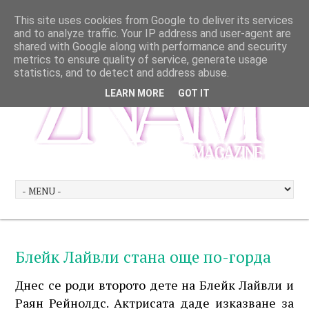
This site uses cookies from Google to deliver its services
and to analyze traffic. Your IP address and user-agent are
shared with Google along with performance and security
metrics to ensure quality of service, generate usage
statistics, and to detect and address abuse.
LEARN MORE
GOT IT
Блейк Лайвли стана още по-горда
Днес се роди второто дете на Блейк Лайвли и
Раян Рейнолдс. Актрисата даде изказване за