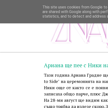
This site uses cookies from Google to d
are shared with Google along with perf
statistics, and to detect and address 
Ариана ще пее с Ники 
Тази година Ариана Градне ще
to Side" на церемонията на н
Ники още от както се е появи
записаха общо парче, плюс Дж
На 28-ми август ще видим как
също трябва да излезе скоро. 