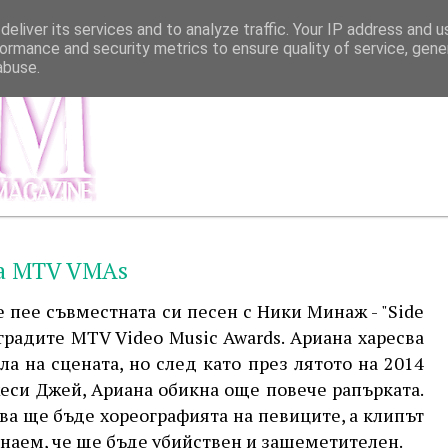
eliver its services and to analyze traffic. Your IP address and 
ormance and security metrics to ensure quality of service, gen
abuse.
МЕНЮ
ИНФОР
на MTV VMAs
 пее съвместната си песен с Ники Минаж - "Side
аградите MTV Video Music Awards. Ариана харесва
ла на сцената, но след като през лятото на 2014
еси Джей, Ариана обикна още повече рапърката.
ва ще бъде хореографията на певиците, а клипът
Знаем, че ще бъде убийствен и зашеметителен.