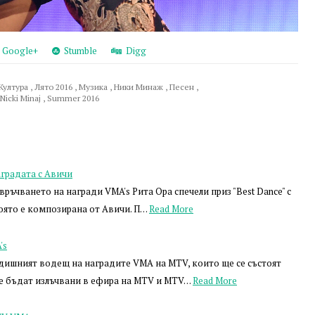
Google+
Stumble
Digg
Култура
,
Лято 2016
,
Музика
,
Ники Минаж
,
Песен
,
Nicki Minaj
,
Summer 2016
аградата с Авичи
ръчването на награди VMA's Рита Ора спечели приз "Best Dance" с
 която е композирана от Авичи. П…
Read More
's
дишният водещ на наградите VMA на MTV, които ще се състоят
 ще бъдат излъчвани в ефира на MTV и MTV…
Read More