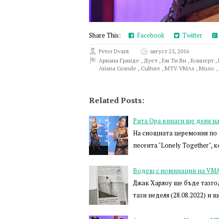
Share This:
Facebook
Twitter
Peter Dvant
август 25, 2016
Ариана Гранде
,
Дует
,
Ем Ти Ви
,
Концерт
,
Ariana Grande
,
Culture
,
MTV VMAs
,
Music
,
Related Posts:
Рита Ора винаги ще дели н
На снощната церемония по в
песента "Lonely Together",
Водещ с номинации на VMA
Джак Харлоу ще бъде тазго
тази неделя (28.08.2022) и