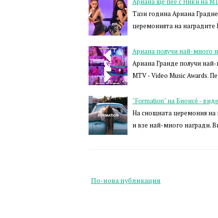
Ариана ще пее с Ники на M
Тази година Ариана Градне щ
церемонията на наградите M
Ариана получи най-много 
Ариана Гранде получи най-
MTV - Video Music Awards. 
"Formation" на Бионсé - вид
На снощната церемония на 
и взе най-много награди. 
По-нова публикация