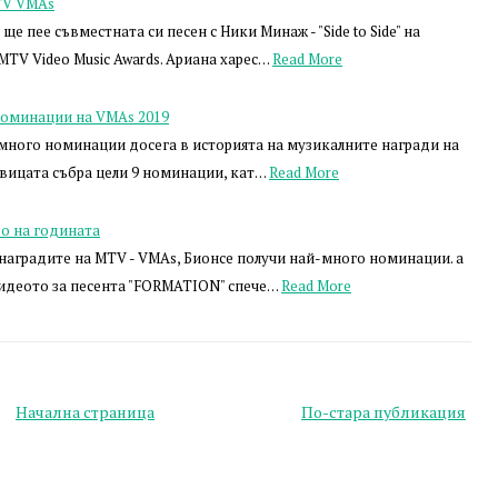
TV VMAs
е пее съвместната си песен с Ники Минаж - "Side to Side" на
TV Video Music Awards. Ариана харес…
Read More
номинации на VMAs 2019
много номинации досега в историята на музикалните награди на
Певицата събра цели 9 номинации, кат…
Read More
ео на годината
наградите на MTV - VMAs, Бионсе получи най-много номинации. а
Видеото за песента "FORMATION" спече…
Read More
Начална страница
По-стара публикация