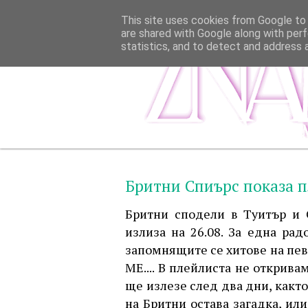
This site uses cookies from Google to d
are shared with Google along with perf
statistics, and to detect and address 
Бритни Спиърс показа п
Бритни сподели в Туитър и 
излиза на 26.08. За една рад
запомнящите се хитове на пев
ME.... В плейлиста не открив
ще излезе след два дни, какт
на Бритни остава загадка, ил