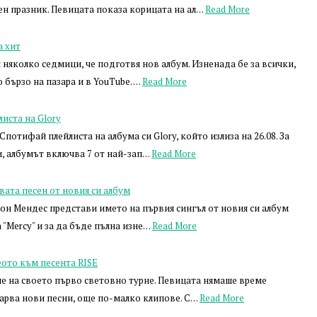
ен празник. Певицата показа корицата на ал…
Read More
а хит
няколко седмици, че подготвя нов албум. Изненада бе за всички,
 бързо на пазара и в YouTube. …
Read More
иста на Glory
потифай плейлиста на албума си Glory, който излиза на 26.08. За
и, албумът включва 7 от най-зап…
Read More
ата песен от новия си албум
он Мендес представи името на първия сингъл от новия си албум
ва "Mercy" и за да бъде пълна изне…
Read More
ото към песента RISE
е на своето първо световно турне. Певицата нямаше време
карва нови песни, още по-малко клипове. С…
Read More