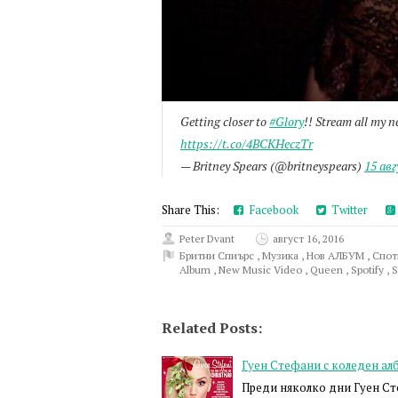
Getting closer to
#Glory
!! Stream all my 
https://t.co/4BCKHeczTr
— Britney Spears (@britneyspears)
15 авг
Share This:
Facebook
Twitter
Peter Dvant
август 16, 2016
Бритни Спиърс
,
Музика
,
Нов АЛБУМ
,
Спо
Album
,
New Music Video
,
Queen
,
Spotify
,
S
Related Posts:
Гуен Стефани с коледен ал
Преди няколко дни Гуен С