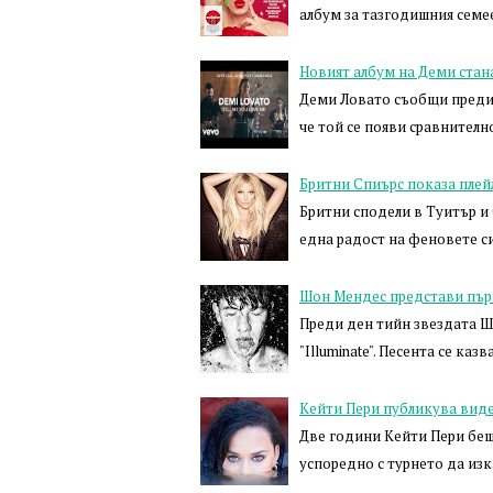
албум за тазгодишния семе
Новият албум на Деми стан
Деми Ловато съобщи преди 
че той се появи сравнително
Бритни Спиърс показа плейл
Бритни сподели в Туитър и С
една радост на феновете с
Шон Мендес представи първ
Преди ден тийн звездата Ш
"Illuminate". Песента се каз
Кейти Пери публикува виде
Две години Кейти Пери беш
успоредно с турнето да из