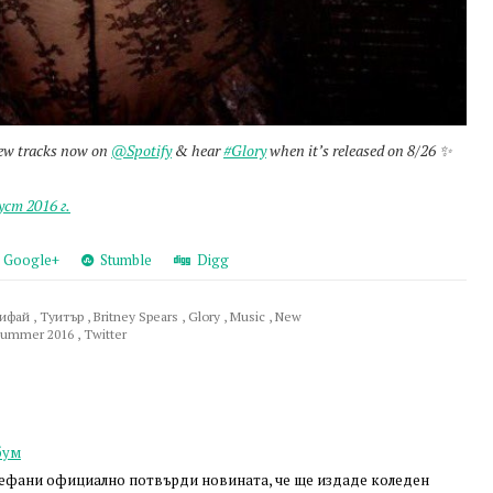
new tracks now on
@Spotify
& hear
#Glory
when it’s released on 8/26 ✨
уст 2016 г.
Google+
Stumble
Digg
тифай
,
Туитър
,
Britney Spears
,
Glory
,
Music
,
New
ummer 2016
,
Twitter
бум
тефани официално потвърди новината, че ще издаде коледен