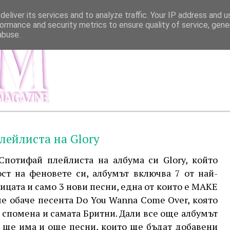
eliver its services and to analyze traffic. Your IP address and 
ormance and security metrics to ensure quality of service, gen
abuse.
МЕНЮ
ИНФОР
лейлиста на Glory
Спотифай плейлиста на албума си Glory, който
ост на феновете си, албумът включва 7 от най-
ицата и само 3 нови песни, една от които е MAKE
аме обаче песента Do You Wanna Come Over, която
о спомена и самата Бритни. Дали все още албумът
и ще има и още песни, които ще бъдат добавени