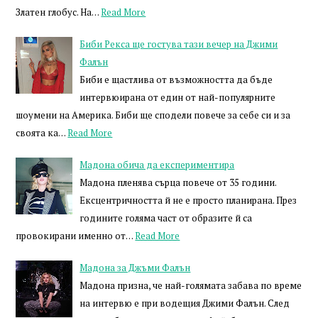
Златен глобус. На…
Read More
Биби Рекса ще гостува тази вечер на Джими
Фалън
Биби е щастлива от възможността да бъде
интервюирана от един от най-популярните
шоумени на Америка. Биби ще сподели повече за себе си и за
своята ка…
Read More
Мадона обича да експериментира
Мадона пленява сърца повече от 35 години.
Ексцентричността й не е просто планирана. През
годините голяма част от образите й са
провокирани именно от…
Read More
Мадона за Джъми Фалън
Мадона призна, че най-голямата забава по време
на интервю е при водещия Джими Фалън. След