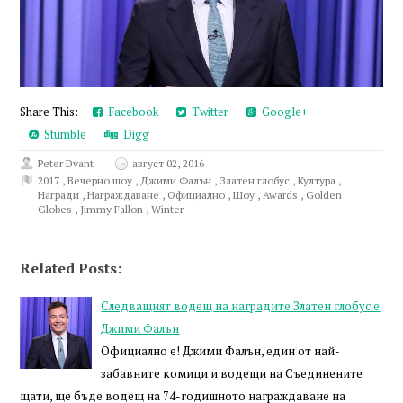
Share This:
Facebook
Twitter
Google+
Stumble
Digg
Peter Dvant
август 02, 2016
2017
,
Вечерно шоу
,
Джими Фалън
,
Златен глобус
,
Култура
,
Награди
,
Награждаване
,
Официално
,
Шоу
,
Awards
,
Golden
Globes
,
Jimmy Fallon
,
Winter
Related Posts:
Следващият водещ на наградите Златен глобус е
Джими Фалън
Официално е! Джими Фалън, един от най-
забавните комици и водещи на Съединените
щати, ще бъде водещ на 74-годишното награждаване на