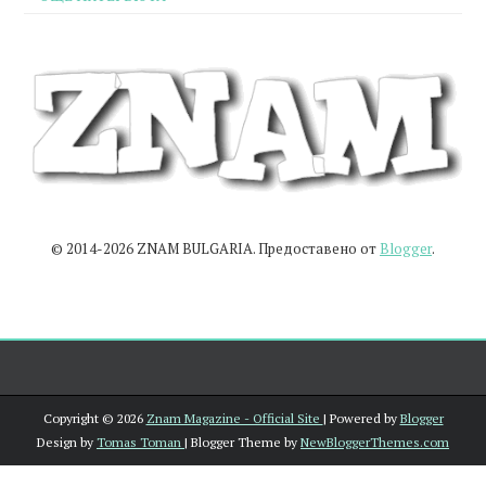
© 2014-2026 ZNAM BULGARIA. Предоставено от
Blogger
.
Copyright ©
2026
Znam Magazine - Official Site
| Powered by
Blogger
Design by
Tomas Toman
| Blogger Theme by
NewBloggerThemes.com