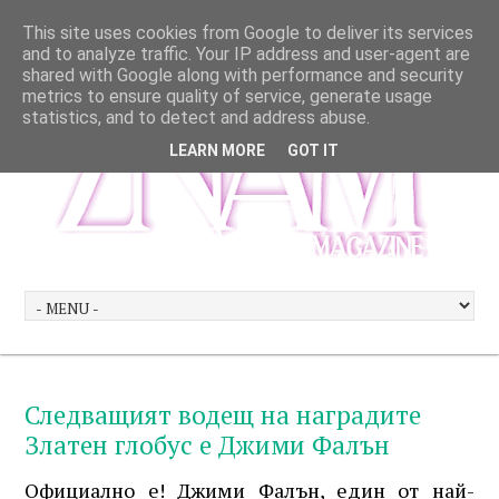
This site uses cookies from Google to deliver its services
and to analyze traffic. Your IP address and user-agent are
shared with Google along with performance and security
metrics to ensure quality of service, generate usage
statistics, and to detect and address abuse.
LEARN MORE
GOT IT
Следващият водещ на наградите
Златен глобус е Джими Фалън
Официално е! Джими Фалън, един от най-