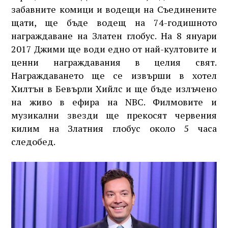
забавните комици и водещи на Съединените
щати, ще бъде водещ на 74-годишното
награждаване на Златен глобус. На 8 януари
2017 Джими ще води едно от най-култовите и
ценни награждавания в целия свят.
Награждаването ще се извърши в хотел
Хилтън в Бевърли Хийлс и ще бъде излъчено
на живо в ефира на NBC. Филмовите и
музикални звезди ще прекосят червения
килим на Златния глобус около 5 часа
следобед.