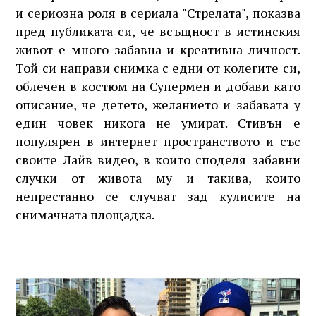
и сериозна роля в сериала "Стрелата", показва
пред публиката си, че всъщност в истинския
живот е много забавна и креативна личност.
Той си направи снимка с едни от колегите си,
облечен в костюм на Супермен и добави като
описание, че детето, желанието и забавата у
един човек никога не умират. Стивън е
популярен в интернет пространството и със
своите Лайв видео, в които споделя забавни
случки от живота му и такива, които
непрестанно се случват зад кулисите на
снимачната площадка.