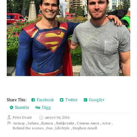
Share This:
Facebook
Twitter
Google+
Stumble
Digg
Peter Dvant
август 04, 2016
Актьор
,
Забава
,
Кулиси
,
Лайфстайл
,
Стивън Амел
,
Actor
,
Behind the scenes
,
Fun
,
LifeStyle
,
Stephen Amell