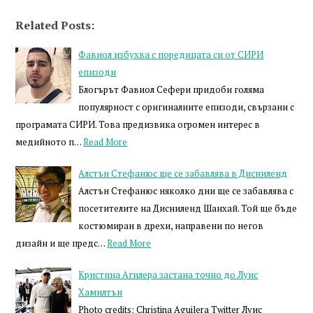
Related Posts:
Фавиол избухва с поредицата си от СИРИ
епизоди
Блогърът Фавиол Сефери придоби голяма
популярност с оригиналните епизоди, свързани с
програмата СИРИ. Това предизвика огромен интерес в
медийното п…
Read More
Алстън Стефанюс ще се забавлява в Дисниленд
Алстън Стефанюс няколко дни ще се забавлява с
посетителите на Дисниленд Шанхай. Той ще бъде
костюмиран в дрехи, направени по негов
дизайн и ще предс…
Read More
Кристина Агилера застана точно до Луис
Хамилтън
Photo credits: Christina Aguilera Twitter Луис