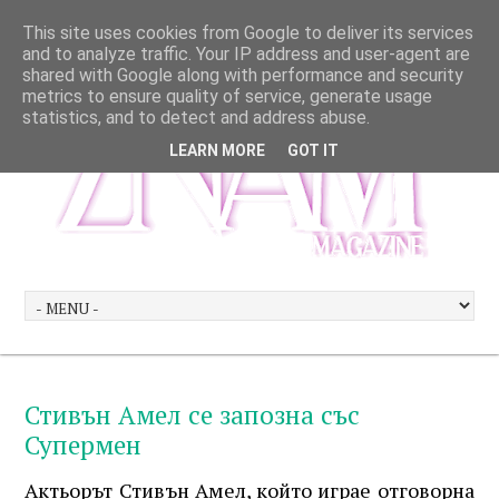
This site uses cookies from Google to deliver its services
and to analyze traffic. Your IP address and user-agent are
shared with Google along with performance and security
metrics to ensure quality of service, generate usage
statistics, and to detect and address abuse.
LEARN MORE
GOT IT
Стивън Амел се запозна със
Супермен
Актьорът Стивън Амел, който играе отговорна