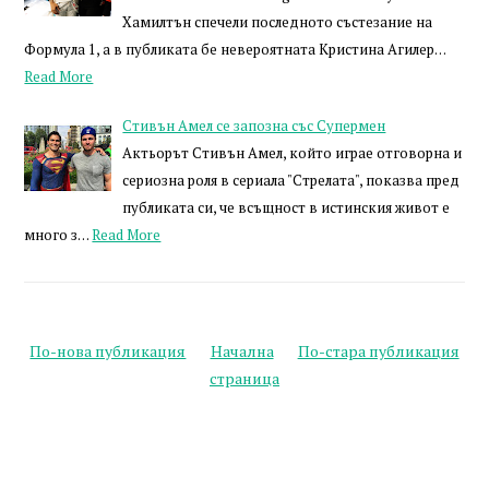
Хамилтън спечели последното състезание на
Формула 1, а в публиката бе невероятната Кристина Агилер…
Read More
Стивън Амел се запозна със Супермен
Актьорът Стивън Амел, който играе отговорна и
сериозна роля в сериала "Стрелата", показва пред
публиката си, че всъщност в истинския живот е
много з…
Read More
По-нова публикация
Начална
По-стара публикация
страница